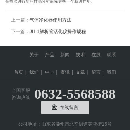
在每次进行新的样品分析前先更换一个新进样垫。
上一篇：
气体净化器使用方法
下一篇：
JH-1解析管活化仪操作规程
关于
产品
新闻
技术
在线
联系
首页
|
我们
|
中心
|
资讯
|
文章
|
留言
|
我们
0632-5568588
全国客服
咨询热线
在线留言
公司地址：山东省滕州市北辛街道芙蓉街16号