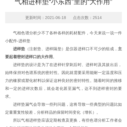
气相进样垫“小东西”里的“大作用”
更新时间：2021-06-18 点击次数：2514
气相色谱分析少不了各种各样的耗材配件，今天来说一说一件
小配件-进样垫
进样垫
（注射垫、进样隔垫）是仪器进样口不可少的组成，
主
要起着密封进样口的大作用
。
进样垫的设计是为了在进样针穿刺后时、进样时及其拔出后，
始终保持对色谱系统的密封性。因此就需要采用能耐一定温度和压
力的橡胶或塑化材料以保证这种良好的密封特性。随着时间的推移
和一定的进样次数后，就会老化甚至漏气，达不到进样密封的要
求。
进样垫漏气会导致一些列问题，这将导致一些典型的问题比如
定量重复性较差，分析样品的保留时间变化（增长）。
所以气相进样垫应该定期检查及更换，有些色谱分析工作者会