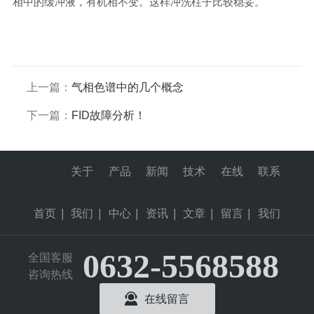
相中的缓冲液，有机相不变。这样冲洗柱子比较稳妥。
上一篇：
气相色谱中的几个概念
下一篇：
FID故障分析！
关于
产品
新闻
技术
在线
联系
首页
|
我们
|
中心
|
资讯
|
文章
|
留言
|
我们
0632-5568588
全国客服
咨询热线
在线留言