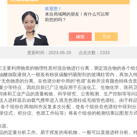
欢迎您！
来自局域网的朋友！有什么可以帮
助您的吗？
气相色谱原理简介
更新时间：2023-05-20 点击次数：2333
它主要利用物质的物理性质对混合物进行分离，测定混合物的各个组
油醚抽取液倒入一根装有粉状碳酸钙吸附剂的玻璃柱管内，再加入
于无色物质的分离。在色谱分析中用的“色谱"名称并没有颜色特殊含
量少等特点，因此目前已广泛地应用于石油化工、生物化学、医药
间体和工业产品的质量检验、科学研究、公害检测、生产控制等等问
送入进样器后由载气携带进入填充色谱柱或毛细管色谱柱。由于样
，各个组份在两相间作反复多次分配，使各个组份在色谱柱中得到分
录仪式、积分仪、色谱工作站等）将各个组份的检测结果以图形方
仪器。
品的定量分析工作。易于挥发的有机物，一般可以直接进样分析。