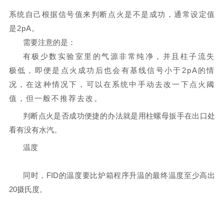
系统自己根据信号值来判断点火是不是成功，通常设定值
是
2pA
。
需要注意的是：
有极少数实验室里的气源非常纯净，并且柱子流失
极低，即便是点火成功后也会有基线信号小于
2pA
的情
况，在这种情况下，可以在系统中手动去改一下点火阈
值，但一般不推荐去改。
判断点火是否成功便捷的办法就是用柱螺母扳手在出口处
看有没有水汽。
温度
同时，
FID
的温度要比炉箱程序升温的最终温度至少
高出
20
摄氏度
。