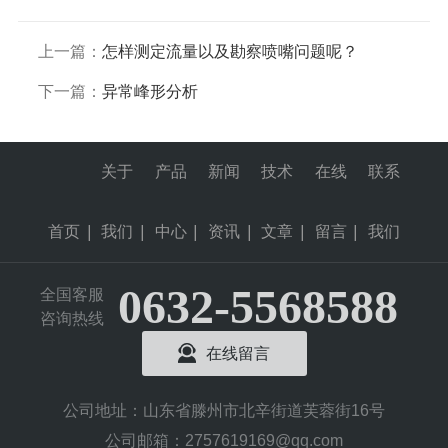
上一篇：
怎样测定流量以及勘察喷嘴问题呢？
下一篇：
异常峰形分析
关于
产品
新闻
技术
在线
联系
首页
|
我们
|
中心
|
资讯
|
文章
|
留言
|
我们
0632-5568588
全国客服
咨询热线
在线留言
公司地址：山东省滕州市北辛街道芙蓉街16号
公司邮箱：2757619169@qq.com