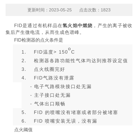
更新时间：2023-05-25 点击次数：1823
FID
是通过有机样品在
氢火焰中燃烧
，产生的离子被收
集后产生微电流，从而生成色谱峰。
FID检测器的点火条件是
o
1.
FID
温度
> 150
C
2.
检测器各路功能性
气体
均达到推荐设定值
3.
点火线圈完好
4.
FID气路
没有泄露
-
电子气路模块接口处无漏
-
主子接口处无漏
-
气体出口顺畅
5.
FID 的喷嘴没有
堵塞
或者部分被堵塞
6.
FID 喷嘴安装无误，
没有漏
点火阈值