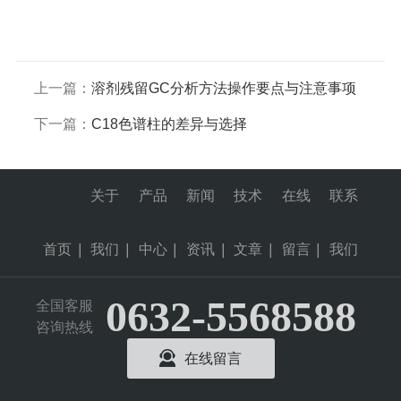
上一篇：
溶剂残留GC分析方法操作要点与注意事项
下一篇：
C18色谱柱的差异与选择
关于
产品
新闻
技术
在线
联系
首页
|
我们
|
中心
|
资讯
|
文章
|
留言
|
我们
0632-5568588
全国客服
咨询热线
在线留言