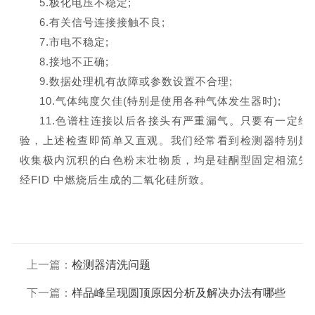
5.极化电压不稳定;
6.有关信号连接接触不良;
7.市电不稳定;
8.接地不正确;
9.数据处理机有故障或参数设置不合理;
10.气体纯度欠佳(特别是使用各种气体发生器时);
11.色谱柱连接以后各接头有严重漏气。只要有一定经
验，上述检查即简单又直观。我们经常看到检测器特别是
收集极内沉积的白色粉末壮物质，均是硅酮型固定相流失
经FID 中燃烧后生成的二氧化硅所致。
上一篇：
检测器清洗问题
下一篇：
样品峰呈现圆顶原因分析及解决办法有哪些