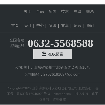
关于
产品
新闻
技术
在线
联系
首页
|
我们
|
中心
|
资讯
|
文章
|
留言
|
我们
0632-5568588
全国客服
咨询热线
在线留言
公司地址：山东省滕州市北辛街道芙蓉街16号
公司邮箱：2757619169@qq.com
Copyright©2026 山东瑞德京科仪器股份有限公司 版权所有
备
案号：鲁ICP备16046929号-3
sitemap.xml
技术支持：
化工
仪器网
管理登陆