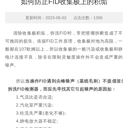
如何防止FID收集极上的积垢
更新时间：2023-06-02 点击次数：1306
清除收集极积垢，拆洗FID时，常把喷嘴拆断造成了不
可挽回的损失。依据FID工作原理，收集极对地为高阻，一
般都在107欧姆以上，所以收集极的一般污染或收集极和静
电计连接不良，除非在限制灵敏度操作外不会造成严重的
噪声。
所以
当操作
FID
遇到尖峰噪声（基线毛刺）不提倡首先
拆洗
FID
检测器，而应先寻找其它引起噪声的原因如：
1.气流比是否合适;
2.汽化室严重污染;
3.柱流失严重(老化不够);
4.静电放大器不稳定;