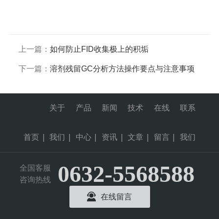
上一篇：
如何防止FID收集极上的积垢
下一篇：
溶剂残留GC分析方法操作要点与注意事项
关于
产品
新闻
技术
在线
联系
首页
|
我们
|
中心
|
资讯
|
文章
|
留言
|
我们
0632-5568588
全国客服
咨询热线
在线留言