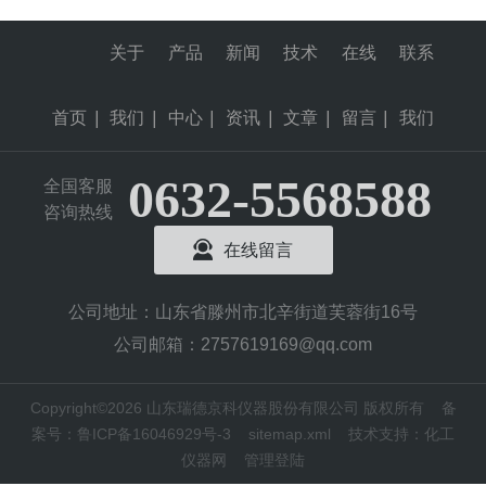
关于
产品
新闻
技术
在线
联系
首页
|
我们
|
中心
|
资讯
|
文章
|
留言
|
我们
0632-5568588
全国客服
咨询热线
在线留言
公司地址：山东省滕州市北辛街道芙蓉街16号
公司邮箱：2757619169@qq.com
Copyright©2026 山东瑞德京科仪器股份有限公司 版权所有
备
案号：鲁ICP备16046929号-3
sitemap.xml
技术支持：
化工
仪器网
管理登陆