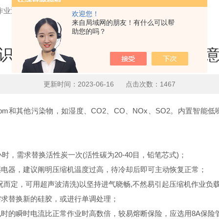
作业过程中的注意事项
欢迎您！
来自局域网的朋友！有什么可以帮
助您的吗？
识|空气发生器作业过程中的注
更新时间：2023-06-16 点击次数：1467
pm和其他污染物，如湿度、CO2、CO、NOx、SO2。内置智能
，需求替换活性炭一次(活性碳为20-40目，铅笔芯式)；
电器，建议阐明压缩机温度过高，待冷却后即可主动恢复正常；
而定，可用超声波清洗)以坚持进气晓畅,不然易引起压缩机作业负载
求替换新的硅胶，或进行单调处理；
的瞬时电流比正常作业时高数倍，较易熔断保险，应选用8A保险