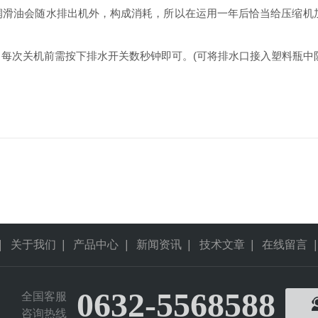
油会随水排出机外，构成消耗，所以在运用一年后恰当给压缩机加
次关机前需按下排水开关数秒钟即可。(可将排水口接入塑料瓶中防
|
关于我们
|
产品中心
|
新闻资讯
|
技术文章
|
在线留言
|
0632-5568588
全国客服
咨询热线