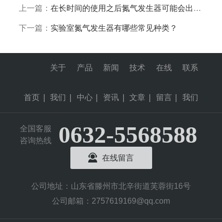
上一篇：
在长时间的使用之后氮气发生器可能会出现的故障总结
下一篇：
实验室氮气发生器有哪些常见种类？
关于
产品
新闻
技术
在线
联系
首页
|
我们
|
中心
|
资讯
|
文章
|
留言
|
我们
0632-5568588
全国客服
咨询热线
在线留言
公司地址：山东省滕州市北辛街道芙蓉街16号
公司邮箱：2757619169@qq.com