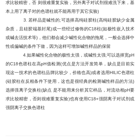
求比较精密，否 则很难重复实验，另外离子对试剂很难洗下来，基
本上用了离子对的色谱柱就不能再用于其它实验)
3. 若样品是碱性的;可选择高纯硅胶柱(高纯硅胶缺少金属
杂质，且硅胶端基封尾)或一些经过修饰的C18柱(如极性嵌入技术
或碱去活技术等)，他们都会减少碱性化合物的拖尾，一般会选择中
性或偏碱的条件下做，因为这样可增加碱性样品的保留
4.如果碱性化合物的极性太强，或碱性太强;可以选择宽pH
的C18色谱柱在高pH值检测(优点是方法开发简单，缺点是目前实
现这一技术的色谱柱品牌比较少，价格也高)或者选用HILIC色谱柱
(硅胶柱在反相条件下使用，这也是很经典的检测碱性样品的方法)
选择强离子交换柱(缺点 是不能用来分析其它样品，对流动相pH要
求比较精密，否则很难重复实验)也有使用C18+强阴离子对试剂或
强阴离子交换色谱柱