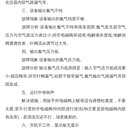
化仪器内部气路漏气等。
三、设备输出氮气不纯
故障现象:设备输出的氮气纯度不够。
故障分析:设备输出氮气不纯有很多原因:氮气发生器空气
压力与空气源压力差过小;排空电磁阀坏或堵;电解液浓度低;电解池
网通透性差，针阀流从调节过大等。
四、输出氮气压力低
故障现象:设备输出的氮气压力低。
故障分析:输出氮气压力低原因是：输人空气压力低或流量
小;稳压阀坏;排空针阀漏气;硅胶干燥管漏气;氮气输出气路漏气等原
因造成。
五、运行中有响声
解决措施：用扳手对电磁阀上螺母适当调整松紧度，不要
太紧;若不行需拆开电磁阀对内部进行清洗(响主要是因电磁阀内脏
有杂质)，若清洗完还不行，须更换新的。
六、开机不工作，显示板无显示