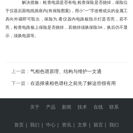
解决措施：检查电源是否有电;检查保险是否烧掉，保险位
于仪器后面电线插座内(有保险图案)，用小“一"字改锥或尖的金属工
具向外撬即可取出，保险为;看仪器内电路板指示灯是否亮，若不
亮，检查电路板上保险是否烧掉，若烧掉须换保险3A，换后仍不显
示，须换电源等。
上一篇：
气相色谱原理、结构与维护一文通
下一篇：
在选择液相色谱柱之前先了解这些很有用
关于
产品
新闻
技术
在线
联系
首页
|
我们
|
中心
|
资讯
|
文章
|
留言
|
我们