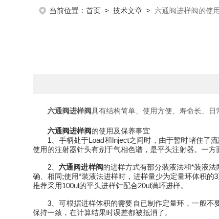
当前位置：
首页
>
技术文章
>
六通阀进样阀的使
六通阀进样阀
具有结构简单、使用方便、寿命长、日
六通阀进样阀
的使用及保养事宜
1、手柄处于Load和Inject之间时，由于暂时
使用的注射器针头有别于气相色谱，是平头注射器。一方
2、
六通阀进样阀
的进样方式有部分装液法和*装液法两
确、相同;使用*装液法进样时，进样量少为定量环体积的3至
推荐采用100ul的平头进样针配合20ul满环进样。
3、可根据进样体积的需要自已制作定量环，一般不要
保持一致，在计算结果时误差都被抵消了。