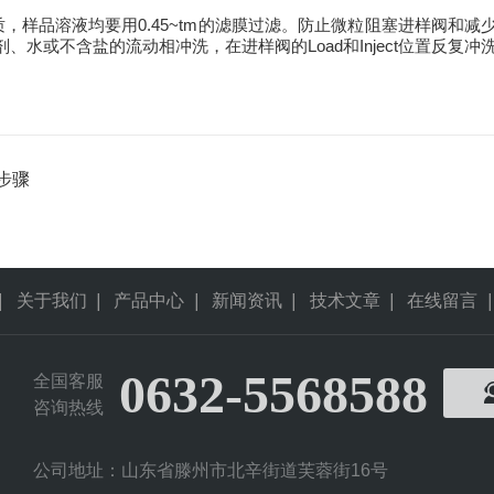
，样品溶液均要用0.45~tm的滤膜过滤。防止微粒阻塞进样阀和
水或不含盐的流动相冲洗，在进样阀的Load和Inject位置反复
步骤
|
关于我们
|
产品中心
|
新闻资讯
|
技术文章
|
在线留言
|
0632-5568588
全国客服
咨询热线
公司地址：山东省滕州市北辛街道芙蓉街16号