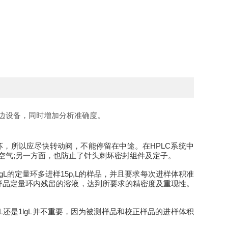
边设备，同时增加分析准确度。
损坏，所以应尽快转动阀，不能停留在中途。在HPLC系统中
空气;另一方面，也防止了针头刺坏密封组件及定子。
L的定量环多进样15p,L的样品，并且要求每次进样体积准
*置换样品定量环内残留的溶液，达到所要求的精密度及重现性。
L还是1lgL并不重要，因为被测样品和校正样品的进样体积