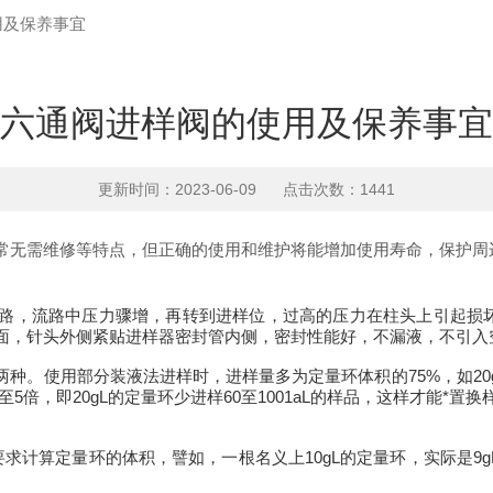
用及保养事宜
六通阀进样阀的使用及保养事宜
更新时间：2023-06-09 点击次数：1441
常无需维修等特点，但正确的使用和维护将能增加使用寿命，保护周
堵住了流路，流路中压力骤增，再转到进样位，过高的压力在柱头上引起
面，针头外侧紧贴进样器密封管内侧，密封性能好，不漏液，不引入
种。使用部分装液法进样时，进样量多为定量环体积的75%，如20g
5倍，即20gL的定量环少进样60至1001aL的样品，这样才能
求计算定量环的体积，譬如，一根名义上10gL的定量环，实际是9g