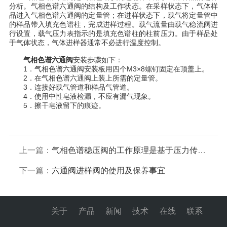
分析。气相色谱六通阀的结构及工作状态。在采样状态下，气体样
品进入气相色谱六通阀的定量管；在进样状态下，载气将定量管中
的样品带入填充色谱柱，完成进样过程。载气流量由载气稳流阀进
行设置，载气压力表指示的是填充色谱柱的柱前压力。由于样品处
于气体状态，气体进样器通常不必进行温度控制。
气相色谱六通阀
安装步骤如下：
1．气相色谱六通阀安装板用四个M3×8螺钉固定在顶盖上。
2．在气相色谱六通阀上装上所需的定量管。
3．连接好载气管道和样品气管道。
4．使用中性皂液检漏，不应有漏气现象。
5．擦干皂液留下的痕迹。
上一篇：
气相色谱稳压阀的工作原理是基于压力传递原理
下一篇：
六通阀进样阀的使用及保养事宜
关于
产品
新闻
技术
在线
联系