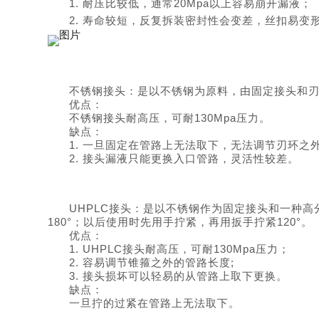
1. 耐压比较低，通常20Mpa以上容易崩开漏液；
2.
寿命较短，反复拆装密封性会变差，丝扣易变
不锈钢接头：是以不锈钢为原料，由固定接头和
优点：
不锈钢接头耐高压，可耐130Mpa压力。
缺点：
1.
一旦固定在管路上无法取下，无法调节刃环之
2.
接头漏液只能更换入口管路，灵活性较差。
UHPLC接头：是以不锈钢作为固定接头和一种
180°；以后使用时先用手拧紧，再用扳手拧紧120°。
优点：
1. UHPLC接头耐高压，可耐130Mpa压力；
2. 容易调节锥箍之外的管路长度;
3. 接头损坏可以轻易的从管路上取下更换。
缺点：
一旦拧的过紧在管路上无法取下。