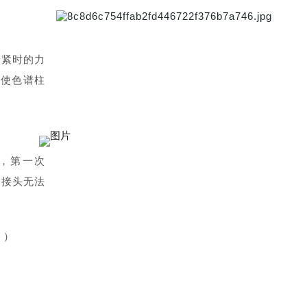
拧紧时的力
，使色谱柱
度，第一次
则接头无法
。）