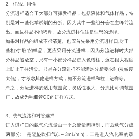
2、样品适用性
分流进样适合于大部分可挥发样品，包括液体和气体样品，特
别是对一些化学试剂的分折。因为其中一些组分会在主峰前流
出。而且样品不能稀释、故分流进样住往是理想的选择。
如果对样品的组成不很清楚。也应首先采用分流进样口,对于一
些相对“脏”的样品，更应采用分流进样，因为分流进样时大部
分样品被放空，只有一小部分样品进入色谱柱，这在很大程度
上防止了柱污染。只是在分流进样不能满足分析要求时(灵敏度
太低)，才考虑其他进样方式，如不分流进样和柱上进样等。
总之，分流进样的适用范围宽，灵话性很大。分流比可调范围
广，故成为毛细管GC的进样方式。
3、载气流路和衬管选择
进入进样口的载气总流量由一个总流量阀控制，而后载气分成
两部分:一是隔垫吹扫气(1～3mL/min)，二是进入汽化室的载