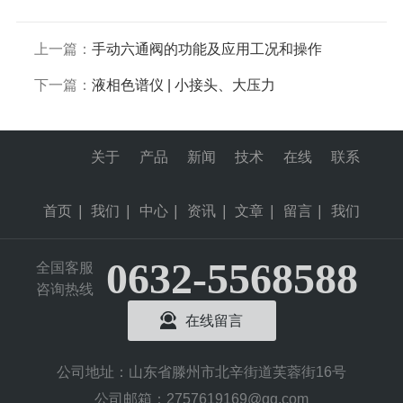
上一篇：
手动六通阀的功能及应用工况和操作
下一篇：
液相色谱仪 | 小接头、大压力
关于
产品
新闻
技术
在线
联系
首页
|
我们
|
中心
|
资讯
|
文章
|
留言
|
我们
0632-5568588
全国客服
咨询热线
在线留言
公司地址：山东省滕州市北辛街道芙蓉街16号
公司邮箱：2757619169@qq.com