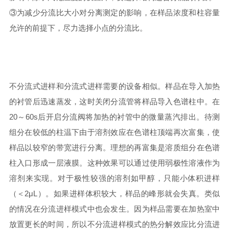
③为减少分流比大小对分离测定的影响，在样品浓度和柱容量
允许的前提下，尽力选择小点的分流比。
不分流式进样和分流式进样需要的设备相似。样品在导入加热
的衬管后迅速蒸发，这时关闭分流管将样品导入色谱柱中。在
20～60s后开启分流阀将加热的衬管中的微量蒸汽排出。待测
组分在较低的柱温下由于溶剂效应在色谱柱顶端再次富集，使
样品以较窄的带宽进行分离。理想的再富集是溶质组分在色谱
柱入口形成一层液膜。这种效果可以通过使用弱极性溶液作为
溶剂来实现。对于极性较强的溶剂如甲醇，只能小体积进样
（＜2μL）。如果进样体积较大，样品的峰形就会失真。类似
的情况在分流进样模式中也会发生。因为样品需要在加热室中
放置更长的时间，所以不分流进样模式的热分解效应比分流进