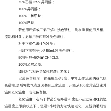
75%乙腈+25%异丙醇；
100%异丙醇；
100%二氯甲烷；
100%己烷。
若使用己烷或二氯甲烷冲洗色谱柱，则在重新使用反相。
流动相以前，必须用异丙醇冲洗色谱柱。
对于正相色谱柱的冲洗：
用以下溶剂至少各50mL冲洗色谱柱。
50%甲醇+50%的CH4CL3。
100%乙酸乙酯。
如何对气相色谱仪耗材进行老化？
安装色谱柱后，首先用至少3倍于平常工作流速的载气吹
色谱柱,然后将载气流速调整到正常流速，开始从100度升温迅速升
温到老化温度，老化色谱柱。
老化温度：在高于样品分析终温20度但不超过色谱柱的恒
温温度上限的状态下，恒温2小时的方法快速老化一支新的毛细管