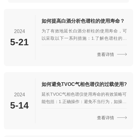
可以延长...
如何提高白酒分析色谱柱的使用寿命？
为了有效地延长白酒分析柱的使用寿命，可
2024
以采取以下一系列措施：1.了解色谱柱的特
5-21
性：首先，我们需要对色谱柱的各项特性有
深入的了解。这包括色谱柱的最大耐压、pH
查看详情
值的使用范围以及是否只能正相或反相使用
等特性。这些参数直接关系到色谱柱的使用
寿命，因此，我们必须确保在使用过程中，
始终在色谱柱的参数范围内操作。2.使用色谱
如何避免TVOC气相色谱仪的过载使用?
纯试剂：在色谱分析中，应使用色谱纯的试
延长TVOC气相色谱仪使用寿命的有效策略可
2024
剂，并且确保使用的流动相是互溶的。不互
能包括：1.正确操作：避免不当行为，如操作
5-14
溶的溶剂在高压下会形成乳浊液，对色谱柱
失误或过载使用，以减少对仪器的损害。2.定
造成不可逆的损害，从而缩短其使用寿命。3.
期清洁和校准：定期清洁仪器表面、进样
查看详情
样品前处理：...
口、检测器等部件，防止杂质积聚和污染。
同时，进行定期校准，确保仪器的准确性和