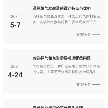
稳定性。3.更换消耗品：定期更换色谱柱、进
样针、密封垫等消耗品，以避免因老化或损
高纯氢气发生器的设计特点与优势
坏导致的性能下降。4.保持良好工作环境：确
高纯氢气发生器作为一种先进的气体制备设
2024
保仪器处于干净、整洁的环境中，这有助于
备，其设计特点与优势主要体现在以下几个
5-7
维持仪器的稳定性和可靠性。5.建立维护记
方面：1.新型材料的应用：为了确保氢气的高
录：建立定期维护和保养记录，帮助跟踪设
纯度和延长设备的使用寿命，氢气发生器在
查看详情
备的...
设计时特别采用了新型电极材料，例如铂、
铑等贵金属。这些材料不仅具有出色的电导
性，能够高效传导电流，而且在电解过程中
表现出耐腐蚀性，从而保障了氢气的纯净度
你选择气相色谱需要考虑哪些问题
和设备的长期稳定运行。2.优化设计：氢气发
气相色谱仪是一种广泛应用于化学分析领域
2024
生器在结构上进行了精心的优化设计，包括
的仪器，主要用于分离和检测复杂样品中的
4-24
采用多级分离系统，有效地去除了氢气中的
挥发性和半挥发性有机化合物。在选购气相
杂质，以及高效冷却系统，保证了设备在长
色谱仪时，需要根据实际需求和应用范围来
查看详情
时间运行下的稳定...
进行选择。1.确定需求：首先，需要明确购买
气相色谱仪的目的和应用范围。例如，是用
于环境监测、食品安全、石油化工、药物分
析还是其他领域。不同应用领域对气相色谱