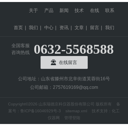
各种实验对氧气品质的要求。通过先进的分
离技术和过滤装置，有效去除杂质和有害气
关于
产品
新闻
技术
在线
联系
体，保证实验结果的准确性和可靠性。2.精确
控制：实验室发生器...
首页
|
我们
|
中心
|
资讯
|
文章
|
留言
|
我们
0632-5568588
全国客服
咨询热线
在线留言
公司地址：山东省滕州市北辛街道芙蓉街16号
公司邮箱：2757619169@qq.com
Copyright©2026 山东瑞德京科仪器股份有限公司 版权所有
备
案号：鲁ICP备16046929号-3
sitemap.xml
技术支持：
化工
仪器网
管理登陆