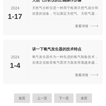
天然气分析仪的正确操作步骤
仪的性能要求有所不同，因此需要根据实际
天然气分析仪是一种用于检测天然气成分和
2024
情况来选择合适的仪器。2.选择品牌和型号：
浓度的设备，可以测定天然气、天然气凝析
1-17
市场上有许多知名的气相色谱仪生产商，在
液和加工过程中产生的副产物的组成和热
选择品牌时，可以参考各品牌的占有率、口
值。此外，微型气相色谱分析仪可以实现全
查看详情
碑和售后服务等因...
面、超快速的天然气分析，通常只需不到75
秒。广泛应用于燃气、石油、化工等领域。
下面是天然气分析仪的正确操作步骤：1.准备
工作在开始使用分析仪之前，需要先进行一
讲一下氧气发生器的技术特点
些准备工作。首先，检查设备是否完好无
氧气发生器作为一种先进的氧气制备技术，
2024
损，并确保电源线连接牢固。其次，准备好
在满足实验室氧气需求方面发挥着越来越重
1-4
所需的样品和标准气体。最后，清洁设备表
要的作用。通常采用电解水或变压吸附
面和内部部件，以确保其处于最佳工作状
（PSA）技术来制备氧气。电解水是通过电解
查看详情
态。2.开机预热将分析仪...
纯水或去离子水，产生氢气和氧气。而变压
吸附技术则是利用吸附剂在压力变化下吸附
和解吸气体的原理，实现氧气的分离和供
应。氧气发生器的技术特点：1.高纯度氧气：
首页
上一页
下一页
末页
实验室发生器能够制备高纯度的氧气，满足