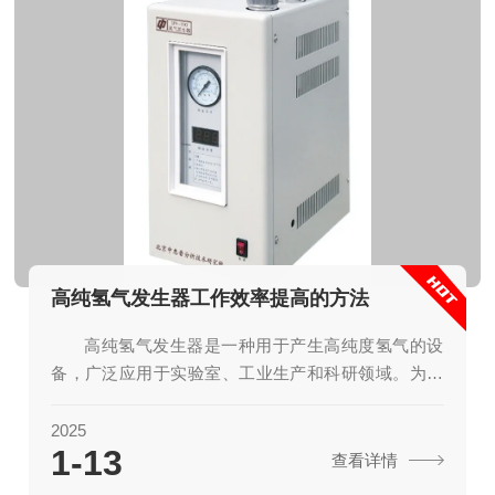
高纯氢气发生器工作效率提高的方法
高纯氢气发生器是一种用于产生高纯度氢气的设
备，广泛应用于实验室、工业生产和科研领域。为了
提高其工作效率，可以从以下几个方面入手：1.优化
电解槽设计改进电解槽结构：通过增加电极的表面积
2025
1-13
和优化电极布局，可以提高电解效率。选择优质材
查看详情
料：使用耐腐蚀、耐高温的材料制作电解槽和电极，