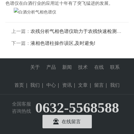
色谱仪在白酒行业的应用近十年有了突飞猛进的发展。
上一篇：
农残分析气相色谱仪助力于农残快速检测分析
下一篇：
液相色谱柱操作误区,及时避免!
关于
产品
新闻
技术
在线
联系
首页
|
我们
|
中心
|
资讯
|
文章
|
留言
|
我们
0632-5568588
全国客服
咨询热线
在线留言