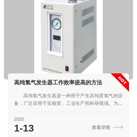
高纯氢气发生器工作效率提高的方法
高纯氢气发生器是一种用于产生高纯度氢气的设
备，广泛应用于实验室、工业生产和科研领域。为了
提高其工作效率，可以从以下几个方面入手：1.优化
电解槽设计改进电解槽结构：通过增加电极的表面积
2025
1-13
和优化电极布局，可以提高电解效率。选择优质材
查看详情
料：使用耐腐蚀、耐高温的材料制作电解槽和电极，