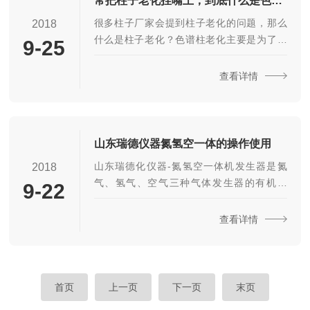
常把柱子老化挂嘴上，到底什么是色谱柱老化？
况下，FID、FPD检测器观察点火继电器吸合
很多柱子厂家会提到柱子老化的问题，那么
2018
是否正常，点火电流是否加到点火丝上，否
什么是柱子老化？色谱柱老化主要是为了除
9-25
则检查相应的电路部分。E.NPD检测器在确
去一些可能存在的污染物，或者吸附的一些
认铷珠正常的前提下，观察电流调节...
挥发性有机物，这些非目标物的存在，都会
查看详情
干扰我们的色谱柱正常出峰，并影响分离性
能，老化色谱柱，就是为即将进行的分离实
验做好准备。怎么判断买回来柱子是老化过
的？色谱老师傅告诉您，如果看到新的气相
山东瑞德仪器氮氢空一体的操作使用
柱端口有压痕（连接柱子时会用到石墨密封
山东瑞德化仪器-氮氢空一体机发生器是氮
2018
垫，会出现压痕）。对于毛细柱在老化完成
气、氢气、空气三种气体发生器的有机组
9-22
之后，我们按照即将分析的程序升温，走1-2
合，该仪器既可同时产生氮氢空三种气体，
张不同的谱图，然后将谱图叠加起来，如果
又可单独使用，仪器体积小巧，操作简单，
查看详情
谱图基本吻合，我们就...
是一种理想气相色谱仪联用的气体发生器设
备。进行气相色谱分析前做好氮氢空一体机
设备的准备工作，操作使用说明如下：1、把
仪器从包装箱取出，检查外观及内部有无因
首页
上一页
下一页
末页
运输造成严重损伤现象，再核对电源线，配