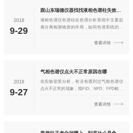
溶剂的沸点差太小，降低色谱柱箱温度试
试。E.改用与溶质的沸点差较大的溶剂。F.可
跟山东瑞德仪器找找液相色谱柱失效损坏原因
能色谱柱对样品主成份(溶质)的保持力太强，
液相色谱仪色谱柱在色谱分析系统中主要起
2018
提高色谱柱箱温度试试，确认溶质从色谱柱
着分离检测物质的作用，如同色谱系统的心
9-29
溶出。G.样品的沸点太高不能直接分析时，
脏，同时也是易损耗品。什么情况下会导致
需用其他化学方法进行前处理。...
液相色谱柱柱效降低甚至“失效”1、筛板堵塞
查看详情
色谱柱入口筛板堵塞是常见的问题之一，会
导致柱压升高、色谱峰拖尾、塔板数降低等
问题。通常分析样品中微粒杂质右可能堵塞
色谱柱入口，因此分析时，需要先过滤或者
气相色谱仪点火不正常原因在哪
离心，乳浊或浑浊样品应以0.25µm滤膜处
在实验室里分析，有没有遇到过气相色谱仪
2018
理，也可用针头过滤器过滤。进样器与泵密
点火不正常的现象，指FID、NPD、FPD检测
9-27
封垫的磨损也会带入微粒，在进样阀与色谱
器不能点火或点火困难。A.检查载气、氢气、
柱之间使用0.25µm或0.4...
空气是否进入检测器，否则检查气路部分。B.
查看详情
检查各种气体的流量设置是否正确，否则重
新设置。C.观察点火丝是否发红，否则检查
点火丝是否断路或短路、接触不良，以及检
查点火丝形状是否正常。D.点火丝正常的情