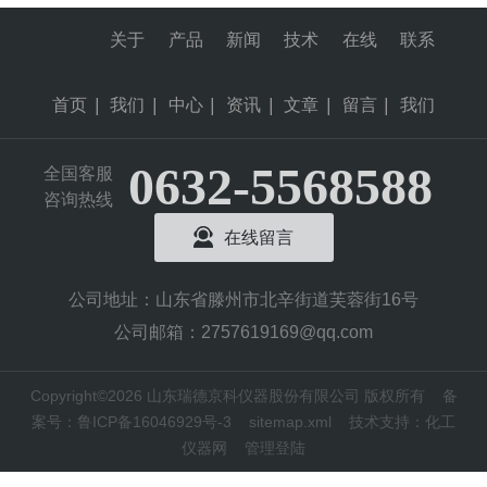
件及合格证是否齐全。2、配制电解液：将
160克分析纯（氢氧化钾）分别用400ml的蒸
关于
产品
新闻
技术
在线
联系
馏水稀释，待KOH溶解冷却后注入注液池
（内溶积1.5L...
首页
|
我们
|
中心
|
资讯
|
文章
|
留言
|
我们
0632-5568588
全国客服
咨询热线
在线留言
公司地址：山东省滕州市北辛街道芙蓉街16号
公司邮箱：2757619169@qq.com
Copyright©2026 山东瑞德京科仪器股份有限公司 版权所有
备
案号：鲁ICP备16046929号-3
sitemap.xml
技术支持：
化工
仪器网
管理登陆