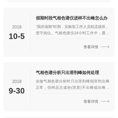
可以延长...
假期时段气相色谱仪进样不出峰怎么办
“国庆假期”时期，实验室工作人员轮流值班，
2018
坚守岗位。气相色谱仪24小时工作中，遇到
10-5
样品进样后，不出峰，同时色谱仪厂家技术
人员联系不上，下一步怎么办？山东瑞德化
查看详情
工仪器假期时段为您提供全的色谱维护知
识。进样不出峰指进样后没有峰被检测出
来，基线只画一条直线。注意：发现进样不
出峰时，首先要考虑载气是否进入仪器(包括
气相色谱分析只出溶剂峰如何处理
色谱柱、检测器)，否则可能会造成色谱柱的
在做气相色谱分析时只出溶剂峰指溶剂出峰
2018
损伤或检测器的污染。因此发现进样不出峰
正常，但样品主成份(溶质)不出峰或出峰很
9-30
时，应立即降低色谱柱恒温槽的温度让色谱
小。A.增加进样量。分梳进样时降低分流流量
柱冷却。使用TCD时，必须先将钨丝电流关
(分流比)。B.提高量程范围或降低衰减倍数，
查看详情
闭。在确定载气系...
设置较高灵敏度档。C.重新配制样品，把样
品浓度控制在0.02∽10%之间。D.可能溶质与