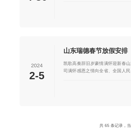
样器、纯水机等实验室仪器耗材。
工、环保、食品等领域，出口澳大
司2023年顺利通过股改。2024
业文化，保持战略定力，拥抱数
章。2024年五一劳动节，山东瑞
家放假安排，于5月1号-5...
山东瑞德春节放假安排
凯歌高奏辞旧岁豪情满怀迎新春山
2024
司满怀感恩之情向全省、全国人民
2-5
内外各界人士，致以新春祝福和节
公司成立于2003年，汇聚两代“
计、研发、生产、销售、服务”；秉
念。公司主营:气相色谱仪、发生
验室仪器耗材。广泛应用于制药、
领域，出口澳大利亚、日本及中东地
股改。2024年，将加强公司运营...
共 65 条记录，当前