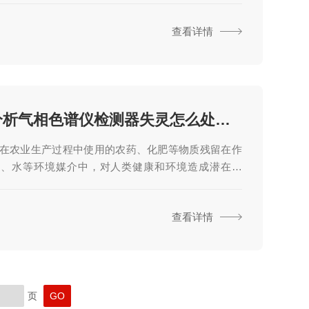
场盛会集结了行业内众多顶尖人才和专家学者，共同
查看详情
科学仪器行业的健康发展与创新驱动。此次高峰论坛
次行业内的交流盛会，更是一次关乎国家科学仪器行
展的盛会。论坛聚焦创新驱动，旨在构建交流互动平
业发展注入新的活力。与会者们围绕科学仪器行业的
势以及未来发展进行了深入讨论，共同关注...
农残分析气相色谱仪检测器失灵怎么处理呢？
在农业生产过程中使用的农药、化肥等物质残留在作
壤、水等环境媒介中，对人类健康和环境造成潜在危
，对农产品中的农残进行分析和检测具有十分重要的
农残分析气相色谱仪作为一种高灵敏度、高分辨率的
查看详情
，已经成为农残分析的主要手段之一。农残分析气相
以通过样品提取、预处理、混合、进样等步骤，将待
的化学物质分离出来，然后通过检测器对其进行定量
农残分析中，GC可以用于检测各类有机污染物，如农
、重金属、挥发性有机物等。通过GC分析，...
页