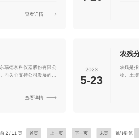
广泛应用于制药、酿酒、化
召开。这
查看详情
利亚、日本及中东地区。公
探讨中国
年，将加强公司运营管理，*企
不仅是一
智变革，奏响瑞德发展新篇
业未来发
德京科仪器股份有限公司应国
台，为行
现状、趋
东瑞德京科仪器股份有限公
农残是指
2023
，向关心支持公司发展的海
物、土
5-23
日问候！山东瑞德京科股份
害。因此
色谱人”的汗水和智慧，集“设
意义。而
查看详情
承“专业、效率、诚信”的理
分析技术
器、顶空进样器、纯水机等实
色谱仪可
酿酒、化工、环保、食品等
测样品中
区。公司2023年顺利通过
分析。在
药、兽药
 2 / 11 页
首页
上一页
下一页
末页
跳转到第