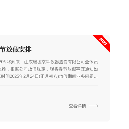
春节放假安排
年春节即将到来，山东瑞德京科仪器股份有限公司全体员
信赖，根据公司放假规定，现将春节放假事宜通知如
日上班时间2025年2月24日(正月初八)放假期间业务问题请
年快乐，财源广进，马年大吉!山东瑞德京科仪器股
厂家。公司汇集...
查看详情