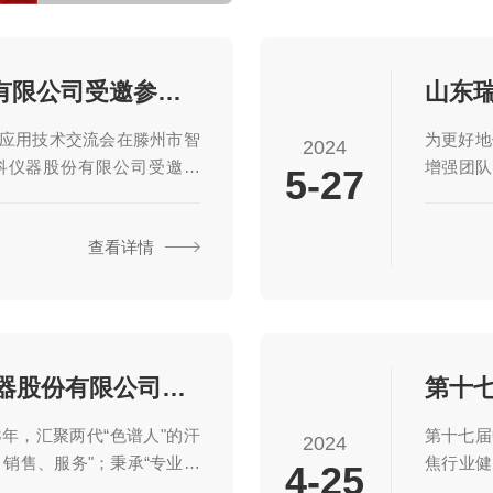
山东瑞德京科仪器股份有限公司受邀参加滕州分析仪器阀件应用技术交流会
件应用技术交流会在滕州市智
为更好地
2024
科仪器股份有限公司受邀参
增强团队
5-27
观了智贸城企业产品展；聆
组织部分
情况介绍。会上，北京捷安
开展了团
查看详情
流体控制有限公司、和信大
步伐，
别对美国VICI公司及澳大利
中，望着
谱阀件产品、加拿大AFP公
山比赛的
了介绍；山东省化工研究院
畅谈个人
中的...
达山顶，
2024年山东瑞德京科仪器股份有限公司五一劳动节放假安排
3年，汇聚两代“色谱人"的汗
第十七届
2024
销售、服务"；秉承“专业、
焦行业健
4-25
气相色谱仪、发生器、顶空进
中国科学