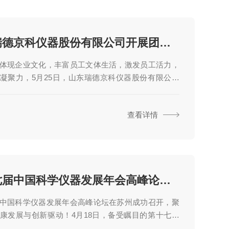
山东瑞德京科仪器股份有限公司开展团建拓展活动
体现企业文化，丰富员工文体生活，激发员工活力，
凝聚力，5月25日，山东瑞德京科仪器股份有限公司
优秀员工代表前往枣庄市抱犊崮熊耳山国家地质公园
建登山活动。活动中，员工们结伴而行，踏着轻快的
查看详情
迎着和煦的微风，进入熊耳山国家地质公园，登山途
秀美壮丽的山景，员工们热情高涨、你追我赶，在登
同时，大家一路上欢声笑语，推心置腹，相互交流，
生活和公司工作开展，不知不觉间，全体人员顺利抵
并顺利穿越了双龙大裂谷，全体人员对“天造...
第十七届中国科学仪器发展年会高峰论坛在苏州成功召开
中国科学仪器发展年会高峰论坛在苏州成功召开，聚
康发展与创新驱动！4月18日，备受瞩目的第十七届
仪器发展年会高峰论坛在苏州狮山国际会议中心隆重