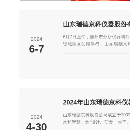
6月7日上午，滕州市分析仪器阀
2024
贸城园区如期举行，山东瑞德京
6-7
加。交流会伊始，与会人员共同参
听了滕州市精密分析仪器协会筹备
杰科技发展有限公司、厦门埃癸斯
通科技(北京)有限公司业务代表分
亚SGE公司产品、埃癸斯国产化色
司产品及国产化色谱配件产品进行
刘义国老师与会对多阀技术在色谱行业
山东瑞德京科股份公司成立于200
2024
水和智慧，集“设计、研发、生产、
4-30
效率、诚信"的理念。公司主营: