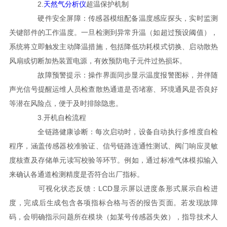
2.
天然气分析仪
超温保护机制
硬件安全屏障：传感器模组配备温度感应探头，实时监测
关键部件的工作温度。一旦检测到异常升温（如超过预设阈值），
系统将立即触发主动降温措施，包括降低功耗模式切换、启动散热
风扇或切断加热装置电源，有效预防电子元件过热损坏。
故障预警提示：操作界面同步显示温度报警图标，并伴随
声光信号提醒运维人员检查散热通道是否堵塞、环境通风是否良好
等潜在风险点，便于及时排除隐患。
3.开机自检流程
全链路健康诊断：每次启动时，设备自动执行多维度自检
程序，涵盖传感器校准验证、信号链路连通性测试、阀门响应灵敏
度核查及存储单元读写校验等环节。例如，通过标准气体模拟输入
来确认各通道检测精度是否符合出厂指标。
可视化状态反馈：LCD显示屏以进度条形式展示自检进
度，完成后生成包含各项指标合格与否的报告页面。若发现故障
码，会明确指示问题所在模块（如某号传感器失效），指导技术人