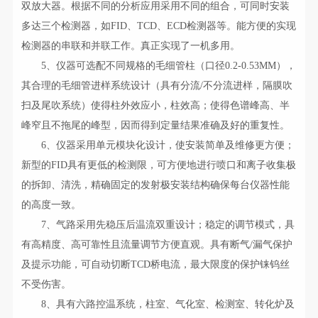
双放大器。根据不同的分析应用采用不同的组合，可同时安装
多达三个检测器，如FID、TCD、ECD检测器等。能方便的实现
检测器的串联和并联工作。真正实现了一机多用。
5、仪器可选配不同规格的毛细管柱（口径0.2-0.53MM），
其合理的毛细管进样系统设计（具有分流/不分流进样，隔膜吹
扫及尾吹系统）使得柱外效应小，柱效高；使得色谱峰高、半
峰窄且不拖尾的峰型，因而得到定量结果准确及好的重复性。
6、仪器采用单元模块化设计，使安装简单及维修更方便；
新型的FID具有更低的检测限，可方便地进行喷口和离子收集极
的拆卸、清洗，精确固定的发射极安装结构确保每台仪器性能
的高度一致。
7、气路采用先稳压后温流双重设计；稳定的调节模式，具
有高精度、高可靠性且流量调节方便直观。具有断气/漏气保护
及提示功能，可自动切断TCD桥电流，最大限度的保护铼钨丝
不受伤害。
8、具有六路控温系统，柱室、气化室、检测室、转化炉及