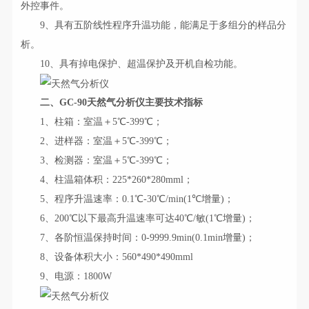
外控事件。
9、具有五阶线性程序升温功能，能满足于多组分的样品分
析。
10、具有掉电保护、超温保护及开机自检功能。
二、GC-90天然气分析仪主要技术指标
1、柱箱：室温＋5℃-399℃；
2、进样器：室温＋5℃-399℃；
3、检测器：室温＋5℃-399℃；
4、柱温箱体积：225*260*280mml；
5、程序升温速率：0.1℃-30℃/min(1℃增量)；
6、200℃以下最高升温速率可达40℃/敏(1℃增量)；
7、各阶恒温保持时间：0-9999.9min(0.1min增量)；
8、设备体积大小：560*490*490mml
9、电源：1800W