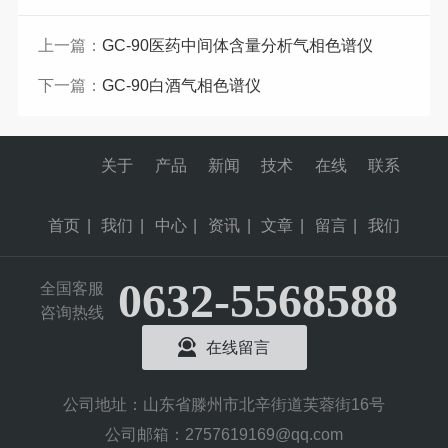
上一篇：
GC-90医药中间体含量分析气相色谱仪
下一篇：
GC-90白酒气相色谱仪
关于
产品
新闻
技术
在线
联系
首页
|
我们
|
中心
|
资讯
|
文章
|
留言
|
我们
0632-5568588
全国客服
咨询热线
在线留言
公司地址：山东省滕州市北辛街道芙蓉街16号
公司邮箱：2757619169@qq.com