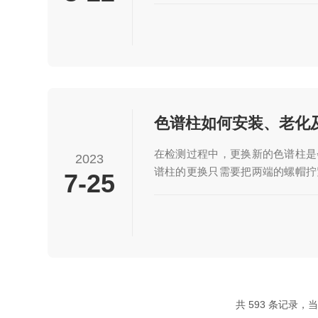
气相色谱仪进行农残分析，可以快
中的残留物，并为食品安全监管和
残分析气相色谱仪的工作原理基于
的分配行为。样品经过预处理后，
气相色谱仪内部，样品首先被加热
气态样品进入分离柱，其中填充了具
色谱柱如何安装、老化
在检测过程中，更换新的色谱柱是
2023
谱柱的更换只需要把两端的螺帽拧
7-25
气相来说，更换色谱柱则是比较繁
不但无法进行检测，而且会对色谱
伤，甚至可能会出现安全事故，特
作为载气时，要特别小心。新买的
色谱柱，在使用前都需要进行老化
氧化物、未交联的固定液等；新买
以保证其能满足实验室分析的要求。
共 593 条记录，当前