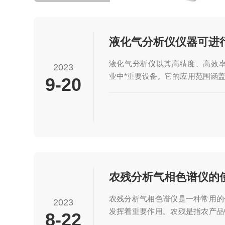
液化气分析仪仪器可进
液化气分析仪以其高精度、高效率的
2023
业中*重要设备。它的应用范围涵
9-20
研领域等。未来，随着技术的不断
展，为LPG-DME产业提供更加
清洁能源的发展。一、液化气分析
品进样系统、色谱柱、检测器和数
样系统:将待测的LPG-DME样
进样量和速度，确保测试准确性和重
的填充物，对LPG-DME...
农残分析气相色谱仪的
农残分析气相色谱仪是一种常用的
2023
发挥着重要作用。农残是指农产品
8-22
化学物质，其对人体健康和环境安