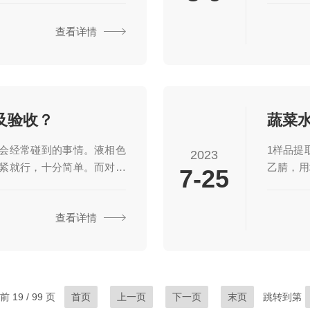
速准确地检测和鉴定农产品
除了甲烷
查看详情
农业生产提供有力支持。农
这些化合
化学物质在气相和液相之间
挥发性有
被注入进气相色谱仪中。在
评估、工
，使其转变为气态。然后，
虑仪器的
有特定亲和性的固...
时也需要
及验收？
会经常碰到的事情。液相色
1样品提取
2023
紧就行，十分简单。而对于
乙腈，用均
7-25
琐的事情，而且安装不当，
再均浆提取
柱和机器的性能产生严重损
5min，
查看详情
别是使用氢气等可燃性气体
将Clea
色谱柱或长时间没有使用的
20mL
处理,以除去色谱柱中残留的
活化(流速2
的色谱柱还要进行验收工作
那么在日常分析...
 19 / 99 页
首页
上一页
下一页
末页
跳转到第