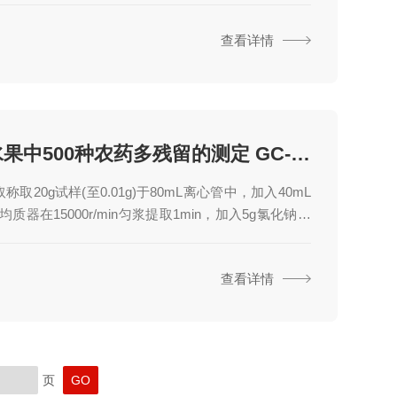
之外的所有碳氢化合物，包括烷烃、烯烃、炔烃等。
查看详情
物在大气中存在，可以来自于工业排放、交通尾气、
机物（VOCs）等。广泛应用于环境监测、空气质量
业排放控制等领域。在选购时，需要根据实际需求考
灵敏度、分辨率、测量范围、稳定性等性能指标，同
考虑仪器的品牌、售后服务和价格等因素。...
蔬菜水果中500种农药多残留的测定 GC-MS法
称取20g试样(至0.01g)于80mL离心管中，加入40mL
质器在15000r/min匀浆提取1min，加入5g氯化钠，
提取1min，将离心管放入离心机，在3000r/min离心
取上清液20mL(相当于10g试样量)，待净化。2净化方法
查看详情
nertC18柱置于Qdaura?卓睿全自动固相萃取仪，将上述
上清液全部转移至上样管中，设置程序如下：10mL乙腈
mL/min)，加样(流速1mL/min)，15mL乙腈洗...
页