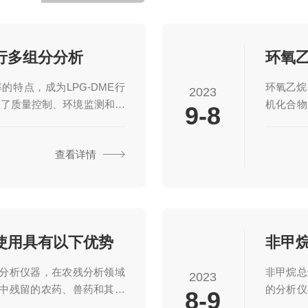
行多组分分析
特点，成为LPG-DME行
环氧乙烷
2023
盖了质量控制、环境监测和科
机化合物
9-8
进步，色谱分析仪将持续发
氧乙烷浓
精确、可靠的分析手段，推动
氧乙烷气
查看详情
仪基于色谱技术，主要由样
处理方法
据处理系统组成。1.样品进
下是其主
品引入色谱柱进行分离，并控制
理方法(
复性。2.色谱柱:采用特殊
取出来，
样品被注
使用具有以下优势
分析仪器，在农残分析领域
非甲烷总
2023
中残留的农药、兽药和其他
的分析仪
8-9
全构成潜在威胁。通过使用
和检测，