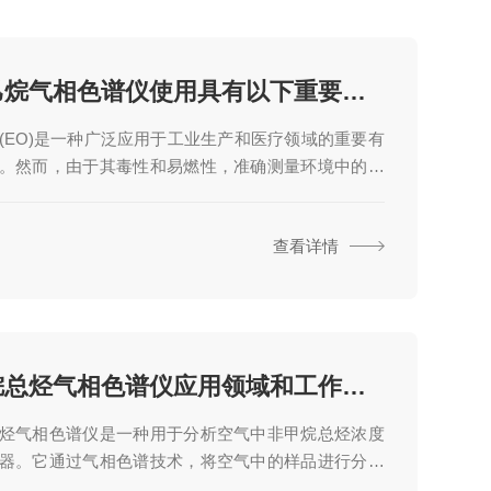
环氧乙烷气相色谱仪使用具有以下重要意义
(EO)是一种广泛应用于工业生产和医疗领域的重要有
。然而，由于其毒性和易燃性，准确测量环境中的环
度对于保障工作场所和公共环境的安全至关重要。环
相色谱仪利用气相色谱(GC)技术，结合适当的样品前
查看详情
，对环氧乙烷进行快速、准确的分离和定量分析。以
要原理:1.样品进样:环氧乙烷样品首先通过适当的前处
如气相萃取或固相微萃取)将其从复杂的样品基质中提
以便进行后续分析。2.气相色谱分离:提取的环氧乙烷
入到气相色谱柱中，利...
非甲烷总烃气相色谱仪应用领域和工作原理讲解
烃气相色谱仪是一种用于分析空气中非甲烷总烃浓度
器。它通过气相色谱技术，将空气中的样品进行分离
从而确定非甲烷总烃的种类和浓度。非甲烷总烃是指