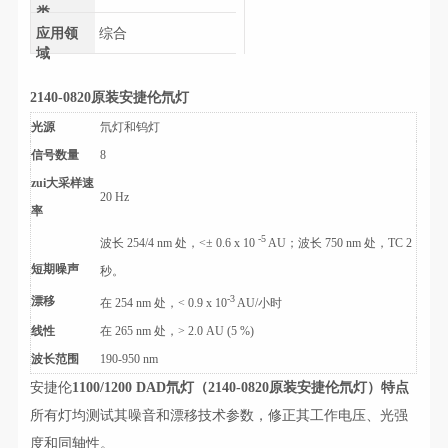
类
应用领
综合
域
2140-0820原装安捷伦氘灯
光源
氘灯和钨灯
信号数量
8
zui大采样速
20 Hz
率
-5
波长 254/4 nm 处，<± 0.6 x 10
AU；波长 750 nm 处，TC 2
短期噪声
秒。
-3
漂移
在 254 nm 处，< 0.9 x 10
AU/小时
线性
在 265 nm 处，> 2.0 AU (5 %)
波长范围
190-950 nm
安捷伦
1100/1200 DAD氘灯（
2140-0820原装安捷伦氘灯
）特点
所有灯均测试其噪音和漂移技术参数，修正其工作电压、光强
度和同轴性。