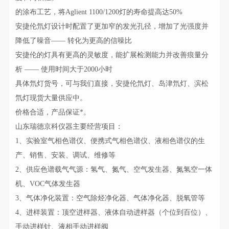
的涂布工艺，将Aglient 1100/1200灯的寿命提高达50%
安捷伦氘灯设计时配置了更加窄的发光孔径，增加了光强度并
降低了噪音—— 转化为更高的信噪比
安捷伦的灯具有更高的灵敏度，能扩展检测能力并改善痕量分
析 —— 使用时间大于2000小时
具体氘灯货号，可与我们直接，安捷伦氘灯、岛津氘灯、滨松
氘灯现货大量供应中。
价格合适，产品保证*。
山东瑞德京科仪器主要经营项目：
1、实验室气相色谱仪、便携式气相色谱仪、液相色谱仪的生
产、销售、安装、调试、维修等
2、供应色谱载气气源：氢气、氮气、空气发生器、氮氢空一体
机、VOC气体发生器
3、气体净化装置：空气除烃净化器、气体净化器、脱氧管等
4、进样装置：顶空进样器、液体自动进样器（个位到百位）、
手动进样针、液相手动进样阀