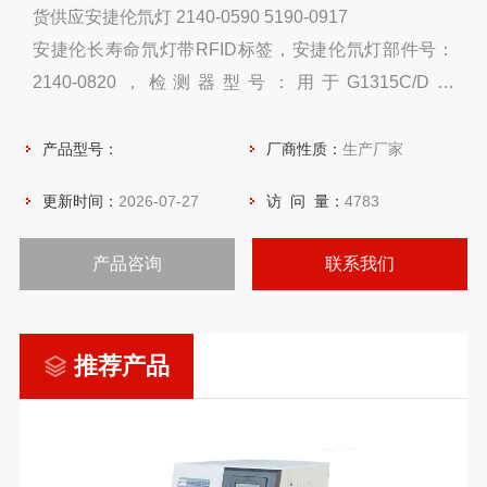
货供应安捷伦氘灯 2140-0590 5190-0917
安捷伦长寿命氘灯带RFID标签，安捷伦氘灯部件号：
2140-0820，检测器型号：用于G1315C/D和
G1365C/D
2140-0813氘灯适用于安捷伦1100/1200 DAD检测器，
产品型号：
厂商性质：
生产厂家
质保2000小时的长寿命氘灯
更新时间：
2026-07-27
访 问 量：
4783
产品咨询
联系我们
推荐产品