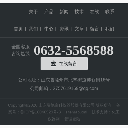
关于
产品
新闻
技术
在线
联系
首页
|
我们
|
中心
|
资讯
|
文章
|
留言
|
我们
0632-5568588
全国客服
咨询热线
在线留言
公司地址：山东省滕州市北辛街道芙蓉街16号
公司邮箱：2757619169@qq.com
Copyright©2026 山东瑞德京科仪器股份有限公司 版权所有
备
案号：鲁ICP备16046929号-3
sitemap.xml
技术支持：
化工
仪器网
管理登陆