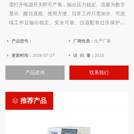
需打开电源开关即可产氢，输出压力稳定、流量为数字
显示、醒目直观、使用方便、日常工作只需加水、可连
续工作且输出稳定、安全可靠、仪器配有过压保护装
置、气路设计*无返液现象、采用开关电源、提高电解
效率。色谱用纯水氢气发生器原理如下
产品型号：
厂商性质：
生产厂家
更新时间：
2026-07-27
访 问 量：
2515
产品咨询
联系我们
推荐产品