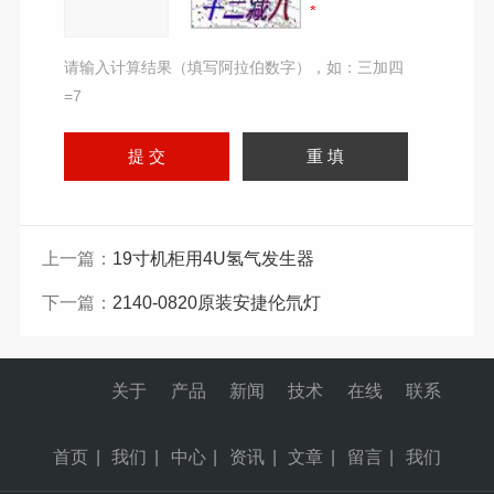
请输入计算结果（填写阿拉伯数字），如：三加四
=7
上一篇：
19寸机柜用4U氢气发生器
下一篇：
2140-0820原装安捷伦氘灯
关于
产品
新闻
技术
在线
联系
首页
|
我们
|
中心
|
资讯
|
文章
|
留言
|
我们