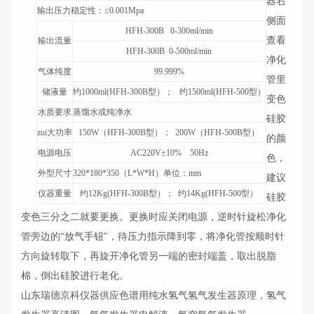
器右
输出压力稳定性：≤0.001Mpa
侧面
HFH-300B 0-300ml/min
查看
输出流量
HFH-300B 0-500ml/min
净化
气体纯度
99.999%
管里
储液量
约1000ml(HFH-300B型）； 约1500ml(HFH-500型）
变色
水质要求
蒸馏水或纯净水
硅胶
zui大功率
150W（HFH-300B型）； 200W（HFH-500B型）
的颜
电源电压
AC220V±10% 50Hz
色，
外型尺寸
320*180*350（L*W*H）单位：mm
建议
仪器重量
约12Kg(HFH-300B型）； 约14Kg(HFH-500型）
硅胶
变色三分之二就要更换。更换时应关闭电源，逆时针旋松净化
管旁边的“放气手钮"，待压力指示降到零，将净化管按顺时针
方向旋转取下，再旋开净化管另一端的密封端盖，取出脱脂
棉，倒出硅胶进行老化。
山东瑞德京科仪器供应
色谱用纯水氢气氢气发生器原理，氢气