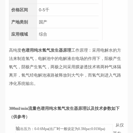
价格区间
0-5千
产地类别
国产
应用领域
综合
高纯度
色谱用纯水氢气发生器原理
工作原理：采用电解水的方
法来制造氢气，电解池中的电解液在电场的作用下，阳极产生
氧气，阴极产生氢气，两极之间采用膜渗透技术将两种气体隔
离开，氧气经电解池液路被释放到大气中，而氢气则进入气路
净化系统输出。
300ml/min流量
色谱用纯水氢气发生器原理
以及技术参数如下
（供参考）
从仪
输
出压力：
0-0.6Mpa(出厂时一般设定为0.3Mpa±0.01Mpa)