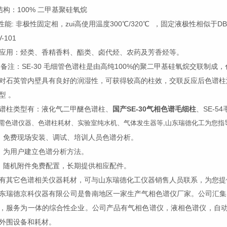
.结构：100% 二甲基聚硅氧烷
.性能: 非极性固定相，zui高使用温度300℃/320℃ ，固定液极性相似于DB-1、SPB
V-101
.应用：烃类、香精香料、酯类、卤代烃、农药及芳香烃等。
.备注：SE-30 毛细管色谱柱是由高纯100%的聚二甲基硅氧烷交联制
对石英管内壁具有良好的润湿性，可获得较高的柱效，交联反应后色谱柱
型 。
谱柱类型有：液化气二甲醚色谱柱、
国产SE-30气相色谱毛细柱
、SE-
需色谱仪器、色谱柱耗材、实验室纯水机、气体发生器等,山东瑞德化工为您指
、免费现场安装、调试、培训人员色谱分析。
、为用户建立色谱分析方法。
、随机附件免费配置，长期提供相应配件。
有其它色谱相关仪器耗材，可与山东瑞德化工仪器销售人员联系，为您提
东瑞德京科仪器有限公司
是鲁南地区一家生产气相色谱仪厂家。公司
汇集
，
服务为
一体的综合性企业
。公司
产品有气相色谱仪，液相色谱仪，自
外围设备
和耗材
。