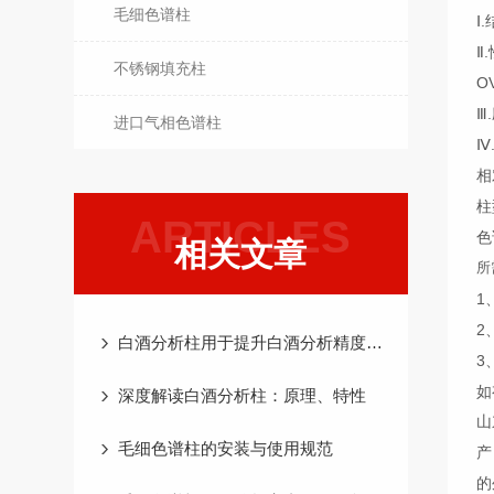
毛细色谱柱
Ⅰ
Ⅱ
不锈钢填充柱
O
Ⅲ
进口气相色谱柱
Ⅳ
相
柱
ARTICLES
色
相关文章
所
1
2
白酒分析柱用于提升白酒分析精度与效率
3
如
深度解读白酒分析柱：原理、特性
山
毛细色谱柱的安装与使用规范
产
的