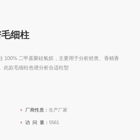
谱毛细柱
细柱 100% 二甲基聚硅氧烷，主要用于分析烃类、香精香
。此款毛细柱色谱分析合适柱型
厂商性质：
生产厂家
访 问 量：
5561