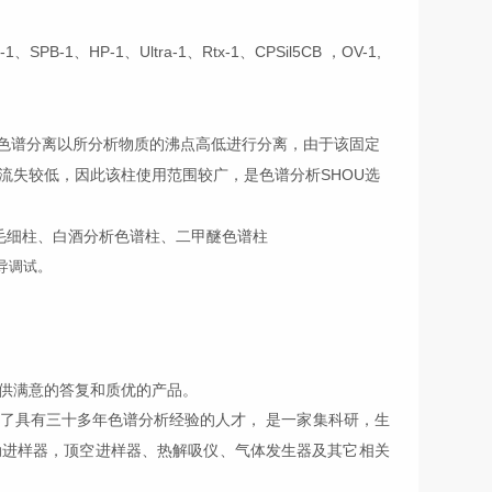
-1、HP-1、Ultra-1、Rtx-1、CPSil5CB ，OV-1,
成，色谱分离以所分析物质的沸点高低进行分离，由于该固定
流失较低，因此该柱使用范围较广，是色谱分析SHOU选
54毛细柱、白酒分析色谱柱、二甲醚色谱柱
导调试。
供满意的答复和质优的产品。
了具有三十多年
色谱分析经验
的人才
，
是一家集科研，生
动进样器，
顶空进样器、
热解吸仪
、气体发生器
及其它相关