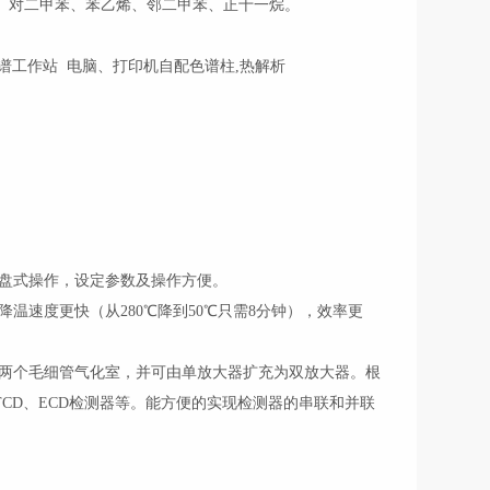
甲苯、对二甲苯、苯乙烯、邻二甲苯、正十一烷。
色谱工作站 电脑、打印机自配色谱柱,热解析
盘式操作，设定参数及操作方便。
速度更快（从280℃降到50℃只需8分钟），效率更
两个毛细管气化室，并可由单放大器扩充为双放大器。根
CD、ECD检测器等。能方便的实现检测器的串联和并联