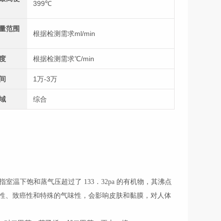
399℃
量范围
根据检测需求ml/min
度
根据检测需求℃/min
间
1万-3万
域
综合
温下饱和蒸气压超过了 133．32pa 的有机物，其沸点
刺激性、致癌性和特殊的气味性，会影响皮肤和黏膜，对人体