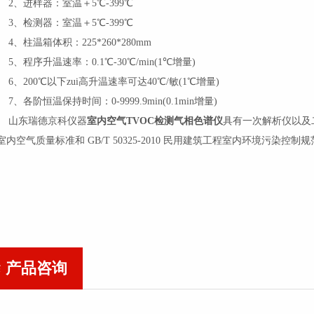
、进样器：室温＋5℃-399℃
、检测器：室温＋5℃-399℃
、柱温箱体积：225*260*280mm
、程序升温速率：0.1℃-30℃/min(1℃增量)
、200℃以下zui高升温速率可达40℃/敏(1℃增量)
、各阶恒温保持时间：0-9999.9min(0.1min增量)
山东瑞德京科仪器
室内空气TVOC检测气相色谱仪
具有一次解析仪以及二次解
 室内空气质量标准和 GB/T 50325-2010 民用建筑工程室内环境污染控制
产品咨询