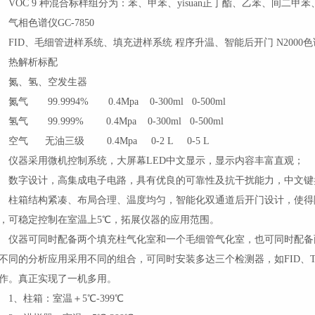
OC 9 种混合标样组分为：苯、甲苯、yisuan正丁酯、乙苯、间二
相色谱仪GC-7850
ID、毛细管进样系统、填充进样系统 程序升温、智能后开门 N2000
热解析标配
氮、氢、空发生器
气 99.9994% 0.4Mpa 0-300ml 0-500ml
气 99.999% 0.4Mpa 0-300ml 0-500ml
气 无油三级 0.4Mpa 0-2 L 0-5 L
器采用微机控制系统，大屏幕LED中文显示，显示内容丰富直观；
字设计，高集成电子电路，具有优良的可靠性及抗干扰能力，中文键
箱结构紧凑、布局合理、温度均匀，智能化双通道后开门设计，使得降温
，可稳定控制在室温上5℃，拓展仪器的应用范围。
器可同时配备两个填充柱气化室和一个毛细管气化室，也可同时配备
不同的分析应用采用不同的组合，可同时安装多达三个检测器，如FID、T
作。真正实现了一机多用。
、柱箱：室温＋5℃-399℃