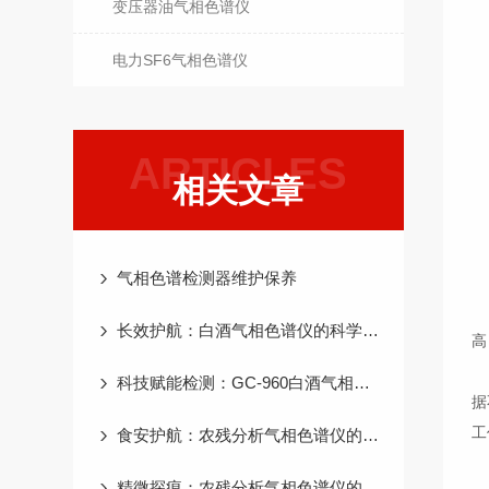
V
变压器油气相色谱仪
气
电力SF6气相色谱仪
F
ARTICLES
氮
相关文章
氢
空
仪
气相色谱检测器维护保养
数
柱
长效护航：白酒气相色谱仪的科学保养工作指南
高
仪
科技赋能检测：GC-960白酒气相色谱仪的核心产品优势
据
工
食安护航：农残分析气相色谱仪的核心使用目的
1
精微探痕：农残分析气相色谱仪的工作原理