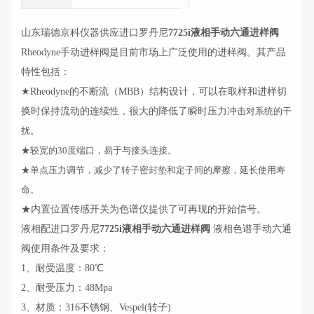
山东瑞德京科仪器供应进口罗丹尼
7725i液相手动六通进样阀
Rheodyne手动进样阀是目前市场上广泛使用的进样阀。其产品
特性包括：
★Rheodyne的不断流（MBB）结构设计，可以在取样和进样切
换时保持流动的连续性，很大的降低了瞬时压力冲
击对系统的干
扰。
★较宽的30度端口，易于与接头连接。
★单点压力调节，减少了转子密封垫和定子间的摩擦，延长使用寿
命。
★内置位置传感开关为色谱仪提供了可再现的开始信号。
液相配进口罗丹尼
7725i液相手动六通进样阀
液相色谱手动六通
阀使用条件及要求：
1、耐受温度：80℃
2、耐受压力：48Mpa
3、材质：316不锈钢、Vespel(转子)