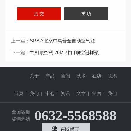
上一篇：
SPB-3北京中惠普全自动空气源
下一篇：
气相顶空瓶 20ML钳口顶空进样瓶
关于
产品
新闻
技术
在线
联系
首页
|
我们
|
中心
|
资讯
|
文章
|
留言
|
我们
0632-5568588
全国客服
咨询热线
在线留言