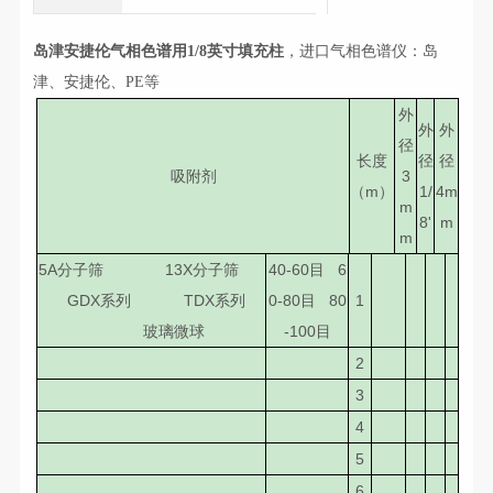
岛津安捷伦气相色谱用1/8英寸填充柱
，进口气相色谱仪：岛
津、安捷伦、PE等
外
外
外
径
长度
径
径
吸附剂
3
（m）
1/
4m
m
8'
m
m
5A分子筛 13X分子筛
40-60目 6
GDX系列 TDX系列
0-80目 80
1
玻璃微球
-100目
2
3
4
5
6