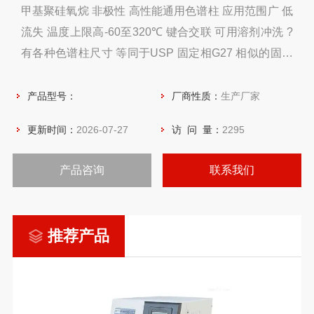
甲基聚硅氧烷 非极性 高性能通用色谱柱 应用范围广 低
流失 温度上限高-60至320℃ 键合交联 可用溶剂冲洗 ?
有各种色谱柱尺寸 等同于USP 固定相G27 相似的固定
相： HP-5, Ultra-2, SPB-5, CP-Sil 8CB, Rtx-5, BP-5,
OV-5, 007-2（MPS-5）, SE-52,SE-54, XTI-5,
产品型号：
厂商性质：
生产厂家
更新时间：
2026-07-27
访 问 量：
2295
产品咨询
联系我们
推荐产品