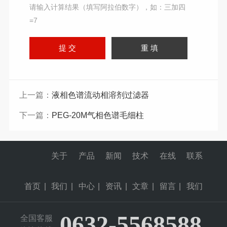
请输入计算结果（填写阿拉伯数字），如：三加四
=7
上一篇：
液相色谱流动相溶剂过滤器
下一篇：
PEG-20M气相色谱毛细柱
关于
产品
新闻
技术
在线
联系
首页
|
我们
|
中心
|
资讯
|
文章
|
留言
|
我们
0632-5568588
全国客服