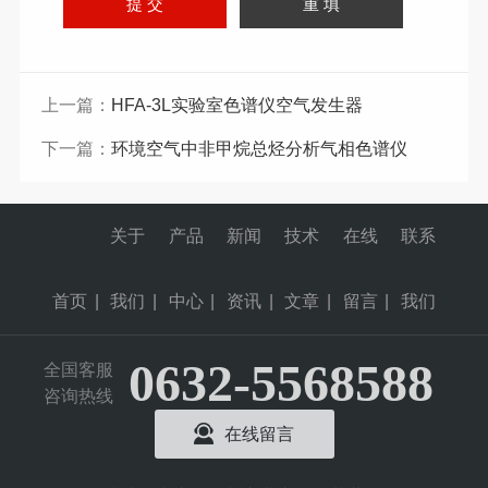
上一篇：
HFA-3L实验室色谱仪空气发生器
下一篇：
环境空气中非甲烷总烃分析气相色谱仪
关于
产品
新闻
技术
在线
联系
首页
|
我们
|
中心
|
资讯
|
文章
|
留言
|
我们
0632-5568588
全国客服
咨询热线
在线留言