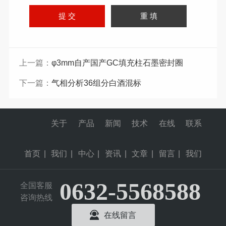
上一篇：
φ3mm自产国产GC填充柱石墨密封圈
下一篇：
气相分析36组分白酒混标
关于
产品
新闻
技术
在线
联系
首页
|
我们
|
中心
|
资讯
|
文章
|
留言
|
我们
0632-5568588
全国客服
咨询热线
在线留言