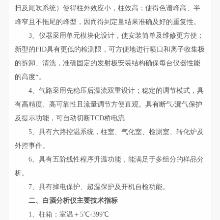
扫及尾吹系统）使得柱外效应小，柱效高；使得色谱峰高、半
峰窄且不拖尾的峰型，因而得到定量结果准确及好的重复性。
3、仪器采用单元模块化设计，使安装简单及维修更方便；
新型的FID具有更低的检测限，可方便地进行喷口和离子收集极
的拆卸、清洗，准确固定的发射极安装结构确保每台仪器性能
的高度*。
4、气路采用先稳压后温流双重设计；稳定的调节模式，具
有高精度、高可靠性且流量调节方便直观。具有断气/漏气保护
及提示功能，可自动切断TCD桥电流
5、具有六路控温系统，柱室、气化室、检测室、转化炉及
外控事件。
6、具有五阶线性程序升温功能，能满足于多组分的样品分
析。
7、具有掉电保护、超温保护及开机自检功能。
二、白酒分析仪主要技术指标
1、柱箱：室温＋5℃-399℃