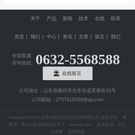
关于
产品
新闻
技术
在线
联系
首页
|
我们
|
中心
|
资讯
|
文章
|
留言
|
我们
0632-5568588
全国客服
咨询热线
在线留言
公司地址：山东省滕州市北辛街道芙蓉街16号
公司邮箱：2757619169@qq.com
Copyright©2026 山东瑞德京科仪器股份有限公司 版权所有
备
案号：鲁ICP备16046929号-3
sitemap.xml
技术支持：
化工
仪器网
管理登陆