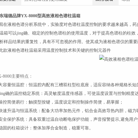
东瑞德品牌YX-8000型
高效液相色谱柱温箱
在液相色谱分析系统中，实验
度对色谱柱温度控制的要求越来越高，药
温箱可以jing确、稳定的控制色谱柱的使用温度，对于提高色谱柱的柱
析样品结果的重复性，具有不可忽视的作用。使其成为液相色谱仪的重要
款液相色谱柱温箱采用温度控制技术和关键的控制元器件
X-8000主要特点：
.大容量恒温腔：恒温腔内配有三槽双柱型柱底座，适应容纳各种规格长
.jing确的温控稳定系统：高灵敏度温度传感器，可使温度设置与控制精度达到
.操控简便易行：触摸型按键，温度设定和控制操作简便，易掌握；
.快速升温与恒温系统：配备大功率加热元件，铝合金高效导热内胆，磁力
.安全保护系统：具备双重过温自动断电保护功能，声音报警提示,避免用
.稳固的柱箱设计：整体加厚合金制造，稳重可靠。