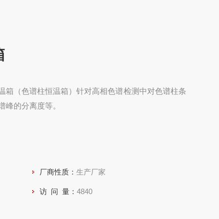
箱
温箱（色谱柱恒温箱）针对高相色谱检测中对色谱柱条
谱峰的分离度等。
厂商性质：
生产厂家
访 问 量：
4840