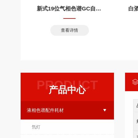
仪
新式19位气相色谱GC自动进样器
查看详情
PRODUCT
产品中心
液相色谱配件耗材
氘灯