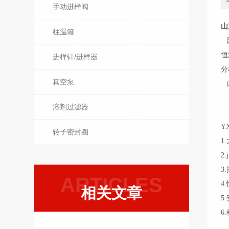
手动进样阀
山
柱温箱
因
恒
进样针/进样器
分
真空泵
此
溶剂过滤器
Y
转子密封圈
1
2
3
ARTICLES
4
相关文章
5
6