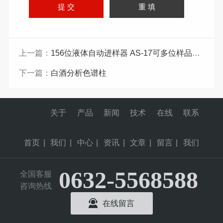
上一篇：
156位液体自动进样器 AS-17可多位样品进样
下一篇：
白酒分析色谱柱
关于
产品
新闻
技术
在线
联系
首页
|
我们
|
中心
|
资讯
|
文章
|
留言
|
我们
0632-5568588
全国客服
咨询热线
在线留言