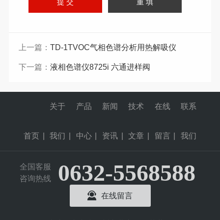
上一篇：
TD-1TVOC气相色谱分析用热解吸仪
下一篇：
液相色谱仪8725i 六通进样阀
关于
产品
新闻
技术
在线
联系
首页
|
我们
|
中心
|
资讯
|
文章
|
留言
|
我们
0632-5568588
全国客服
咨询热线
在线留言