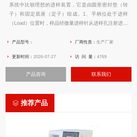
系统中比较理想的进样装置，它是由圆形密封垫（转
子）和固定底座（定子）组成。1、手柄位处于进样
（Load）位置时，样品经微量进样针从进样孔注射进定
量环，定量环充满后，多余样品从放空孔排出；2、手
柄转动至进样（Inject）位置时，阀与液相流路接通，
产品型号：
厂商性质：
生产厂家
由泵输送的流动相冲洗定量环，推动样品进入液相分析
更新时间：
2026-07-27
访 问 量：
4769
柱进行分析。
产品咨询
联系我们
推荐产品