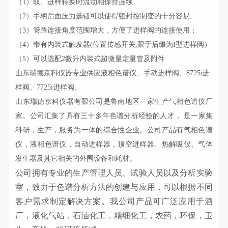
（1）取、进样转换时流动相保持连续
（2）手柄后面压力选钮可以使得密封控制变的十分容易;
（3）管路连接角度范围增大，方便了进样阀的连接使用；
（4）带有内装式触发器(位置传感开关,限于后缀为I型进样阀）
（5）可以选配2微升内装式超微量定量管及附件
山东瑞德京科仪器专业供应液相色谱仪、手动进样阀、8725i进
样阀、7725i进样阀、
山东瑞德京科仪器有限公司
是鲁南地区一家生产气相色谱仪厂
家。公司
汇集了具有三十多年
色谱分析经验
的人才
，
是一家集
科研，生产，
服务为
一体的综合性企业
。公司
产品有气相色谱
仪，液相色谱仪，自动进样器，
顶空进样器、
热解吸仪
、气体
发生器
及其它相关的外围设备
和耗材
。
公司拥有
专业
的生产管理人员、试验人员以及分析实验
室，致力于色谱分析方法的创建
与
应用，可以根据不同
客户
需求
制定解决方案。
我公司
产品
可
广泛应用于酒
厂，液化气站，石油化工，精细化工，农药，环保，卫