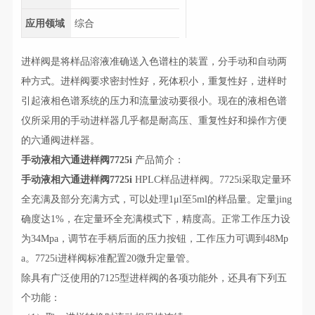
应用领域
综合
进样阀是将样品溶液准确送入色谱柱的装置，分手动和自动两
种方式。进样阀要求密封性好，死体积小，重复性好，进样时
引起液相色谱系统的压力和流量波动要很小。现在的液相色谱
仪所采用的手动进样器几乎都是耐高压、重复性好和操作方便
的六通阀进样器。
手动液相六通进样阀7725i
产品简介：
手动液相六通进样阀7725i
HPLC样品进样阀。7725i采取定量环
全充满及部分充满方式，可以处理1μl至5ml的样品量。定量jing
确度达1%，在定量环全充满模式下，精度高。正常工作压力设
为34Mpa，调节在手柄后面的压力按钮，工作压力可调到48Mp
a。7725i进样阀标准配置20微升定量管。
除具有广泛使用的7125型进样阀的各项功能外，还具有下列五
个功能：