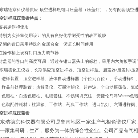
东瑞德京科仪器供应 顶空进样瓶钳口压盖器（压盖钳），另有配套顶空
空进样瓶压盖钳
特点
：
.容易操作和使用
.特别为实验室使用设计的具有良好化学耐受性的表面镀膜
.坚韧的钳口采用特殊的金属合金，保证长时间使用
.在操作柄上设有钳口压力调节器
.封盖器的卷口的高度可调，通过在钳口器头上的螺栓，采用内六角扳手调
东瑞德化工仪器，长期供应顶空进样器、顶空进样瓶、启盖器/启盖钳/压
、进样装置：顶空进样器、液体自动进样器（个位到百位）、手动进样针
、样品前处理装置：热解吸仪、石墨消解仪、超声波、全自动振荡仪、氮
、色谱柱：白酒色谱柱、毛细管柱、不锈钢填充柱、安捷伦岛津Waters色
、色谱配件耗材：柱温箱、工作站、药典工作站、进口氘灯、六通进样阀
空进样瓶压盖钳
山东瑞德京科仪器有限公司
是鲁南地区一家生产气相色谱仪厂家
是一家集科研，生产，
服务为
一体的综合性企业
。公司
产品有气