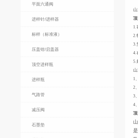
平面六通阀
山
顶
进样针/进样器
1
标样（标准液）
2
3
压盖钳/启盖器
4
5
顶空进样瓶
山
1
进样瓶
2
气路管
3
4
减压阀
顶
石墨垫