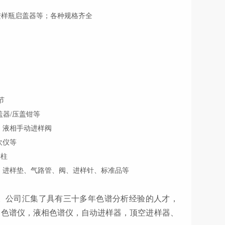
进样瓶启盖器等；各种规格齐全
节
盖器/压盖钳等
、液相手动进样阀
吹仪等
谱柱
、进样垫、气路管、阀、进样针、标准品等
。公司
汇集了具有三十多年
色谱分析经验
的人才
，
相色谱仪，液相色谱仪，自动进样器，
顶空进样器、