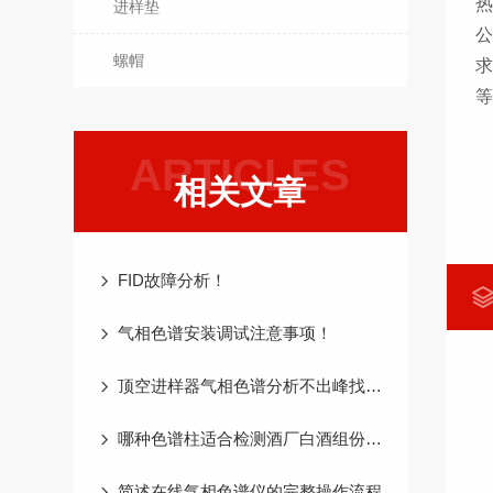
进样垫
螺帽
ARTICLES
相关文章
FID故障分析！
气相色谱安装调试注意事项！
顶空进样器气相色谱分析不出峰找原因
哪种色谱柱适合检测酒厂白酒组份色谱分析呢？
简述在线气相色谱仪的完整操作流程