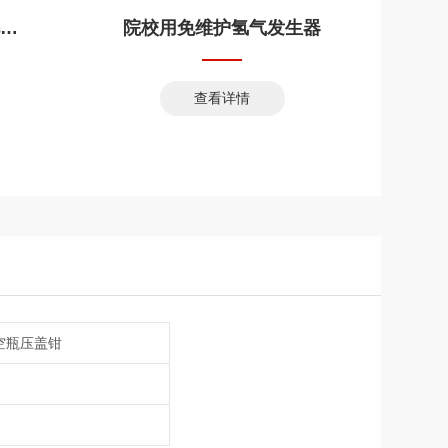
白酒36组分气相分析毛细柱
院校用免维护氢气发生器
查看详情
顶空瓶压盖钳