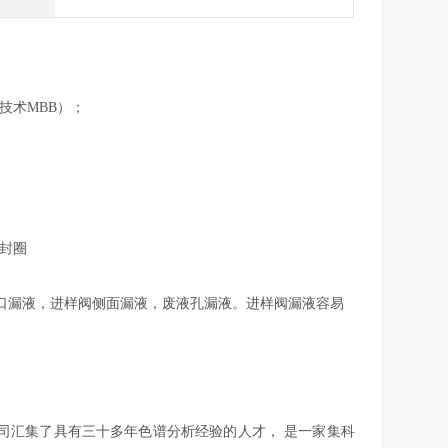
L技术MBB）；
样口漏液，进样阀侧面漏液，废液孔漏液。进样阀漏液容易
司汇集了具有三十多年色谱分析经验的人才，
是一家集科