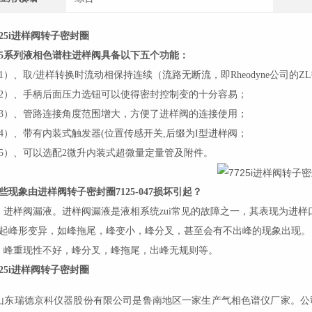
725i进样阀转子密封圈
25系列液相色谱柱进样阀具备以下五个功能：
1）、取/进样转换时流动相保持连续（流路无断流，即Rheodyne公司的Z
2）、手柄后面压力选钮可以使得密封控制变的十分容易；
3）、管路连接角度范围增大，方便了进样阀的连接使用；
4）、带有内装式触发器(位置传感开关,后缀为I型进样阀；
5）、可以选配2微升内装式超微量定量管及附件。
些现象由进样阀转子密封圈7125-047损坏引起？
、进样阀漏液。进样阀漏液是液相系统zui常见的故障之一，其表现为进
起峰形变异，如峰拖尾，峰变小，峰分叉，甚至会有不出峰的现象出现。
、峰重现性不好，峰分叉，峰拖尾，出峰无规则等。
725i进样阀转子密封圈
山东瑞德京科仪器股份有限公司是鲁南地区一家生产气相色谱仪厂家。公