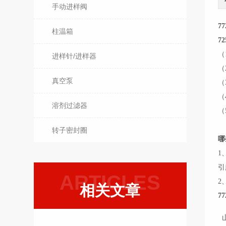
手动进样阀
7
柱温箱
7
（
进样针/进样器
（
真空泵
（
（
溶剂过滤器
（
转子密封圈
哪
1
引
ARTICLES
2
相关文章
7