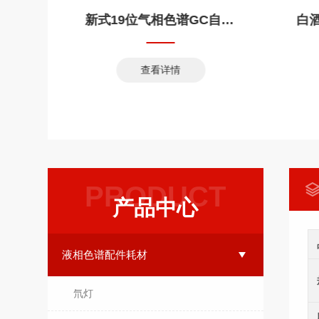
仪
新式19位气相色谱GC自动进样器
查看详情
PRODUCT
产品中心
液相色谱配件耗材
氘灯