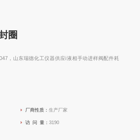
密封圈
-047，山东瑞德化工仪器供应i液相手动进样阀配件耗
厂商性质：
生产厂家
访 问 量：
3190