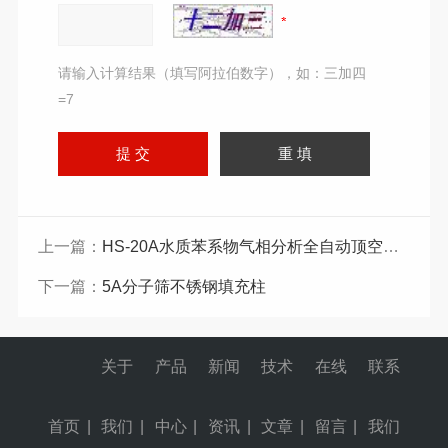
请输入计算结果（填写阿拉伯数字），如：三加四
=7
上一篇：
HS-20A水质苯系物气相分析全自动顶空进样器
下一篇：
5A分子筛不锈钢填充柱
关于
产品
新闻
技术
在线
联系
首页
|
我们
|
中心
|
资讯
|
文章
|
留言
|
我们