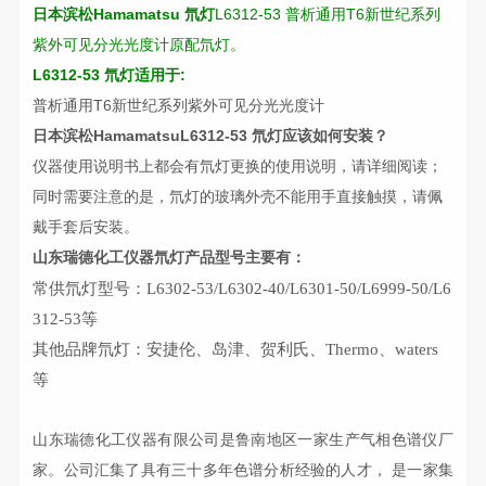
日本滨松Hamamatsu 氘灯
L6312-53 普析通用T6新世纪系列
紫外可见分光光度计原配氘灯。
L6312-53 氘灯适用于:
普析通用T6新世纪系列紫外可见分光光度计
日本滨松HamamatsuL6312-53
氘灯应该如何安装？
仪器使用说明书上都会有氘灯更换的使用说明，请详细阅读；
同时需要注意的是，氘灯的玻璃外壳不能用手直接触摸，请佩
戴手套后安装。
山东瑞德化工仪器氘灯产品型号主要有：
常供氘灯型号：L6302-53/L6302-40/L6301-50/L6999-50/L6
312-53等
其他品牌氘灯：安捷伦、岛津、贺利氏、Thermo、waters
等
山东瑞德化工仪器有限公司
是鲁南地区一家生产气相色谱仪厂
家。公司
汇集了具有三十多年
色谱分析经验
的人才
，
是一家集