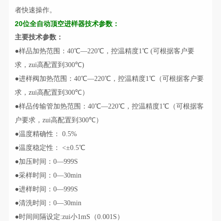
者快速操作。
20位全自动顶空进样器技术参数：
主要技术参数：
●
样品加热范围：40℃—2
2
0℃，控温精度1℃
(
可根据客户要
求，zui高配置到3
0
0℃
)
●
进样阀加热范围：40℃—2
2
0℃，控温精度1℃
（可根据客户要
求，zui高配置到3
0
0℃）
●
样品传输管加热范围：40℃—2
2
0℃，控温精度1℃
（可根据客
户要求，zui高配置到3
0
0℃）
●温度
精确性
：
0.5%
●温
度稳定性
： <±0.5℃
●
加压时间：
0
—
999S
●
采样时间：
0
—
30min
●
进样时间：
0
—
999S
●
清洗时间：
0
—
30min
●
时间间隔设定
:
zui小1mS（0.001S）