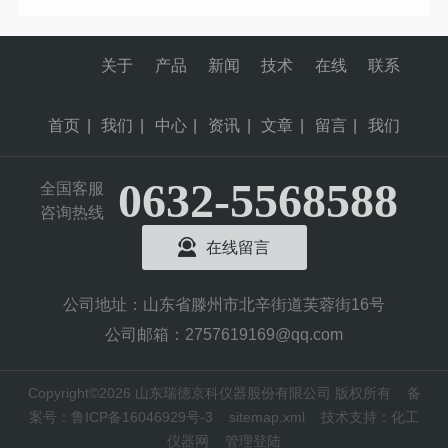
关于
产品
新闻
技术
在线
联系
首页
|
我们
|
中心
|
资讯
|
文章
|
留言
|
我们
0632-5568588
全国客服
咨询热线
在线留言
公司地址：山东省滕州市北辛街道芙蓉街16号
公司邮箱：2757619169@qq.com
Copyright©2026 山东瑞德京科仪器股份有限公司 版权所有
备
案号：鲁ICP备16046929号-3
sitemap.xml
技术支持：
化工
仪器网
管理登陆