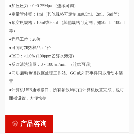
●
加压压力：
0
~
0.25Mpa （连续可调）
●
定量管体积：1ml（
其他规格
可定制
,如0.5ml、2ml、5ml等
）
●
顶空瓶规格：10ml或20ml
（
其他规格
可定制
，如
50ml、100ml
等
）
●
样品工位：
2
0位
●
可同时加热样品：1位
●
RSD：
<
1.
0
% (100ppm乙醇水溶液)
●反吹清洗流量：0～
10
0ｍl/min （连续可调）
●
同步启动色谱数据处理工作站
、GC
或外部事件同步启动本装
置
●
计算机USB通讯接口，所有参数均
可由计算机
设置完成
，也可
面板设置，方便快捷
产品咨询