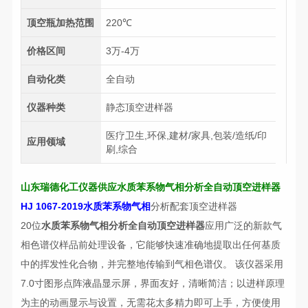
顶空瓶加热范围
220℃
价格区间
3万-4万
自动化类
全自动
仪器种类
静态顶空进样器
医疗卫生,环保,建材/家具,包装/造纸/印
应用领域
刷,综合
山东瑞德化工仪器供应
水质苯系物气相分析全自动顶空进样器
HJ 1067-2019水质苯系物气相
分析配套顶空进样器
20位
水质苯系物气相分析全自动顶空进样器
应用广泛的新款气
相色谱仪样品前处理设备，它能够快速准确地提取出任何基质
中的挥发性化合物，并完整地传输到气相色谱仪。 该仪器采用
7.0寸图形点阵液晶显示屏，界面友好，清晰简洁；以进样原理
为主的动画显示与设置，无需花太多精力即可上手，方便使用