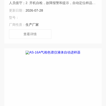
人员值守；2. 开机自检，故障报警和提示，自动定位样品
盘； 3. 微机程序控制，主要功能有： ⑴ 方法参数设置、实
更新日期：
2026-07-28
时动态显示工作状态、运行时间； ⑵ 样品区、进样阀和样品
型号：
传输管，三路均单独加热控温； ⑶ 设定好分析程序，按下运
厂商性质：
生产厂家
行键自动完成整个样品分析；⑷ 具有多种扩展功能：动态顶
空、吹扫捕集、低温冷阱。
查看详情