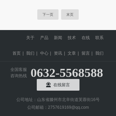
下一页
末页
关于
产品
新闻
技术
在线
联系
首页
|
我们
|
中心
|
资讯
|
文章
|
留言
|
我们
0632-5568588
全国客服
咨询热线
在线留言
公司地址：山东省滕州市北辛街道芙蓉街16号
公司邮箱：2757619169@qq.com