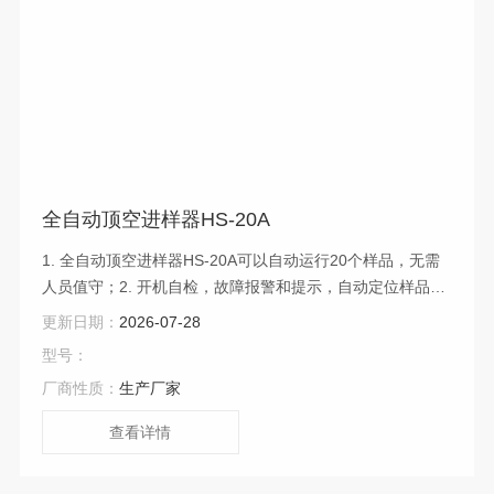
全自动顶空进样器HS-20A
1. 全自动顶空进样器HS-20A可以自动运行20个样品，无需
人员值守；2. 开机自检，故障报警和提示，自动定位样品
盘； 3. 微机程序控制，主要功能有： ⑴ 方法参数设置、实
更新日期：
2026-07-28
时动态显示工作状态、运行时间； ⑵ 样品区、进样阀和样品
型号：
传输管，三路均单独加热控温； ⑶ 设定好分析程序，按下运
厂商性质：
生产厂家
行键自动完成整个样品分析；⑷ 具有多种扩展功能：动态顶
空、吹扫捕集、低温冷阱。
查看详情