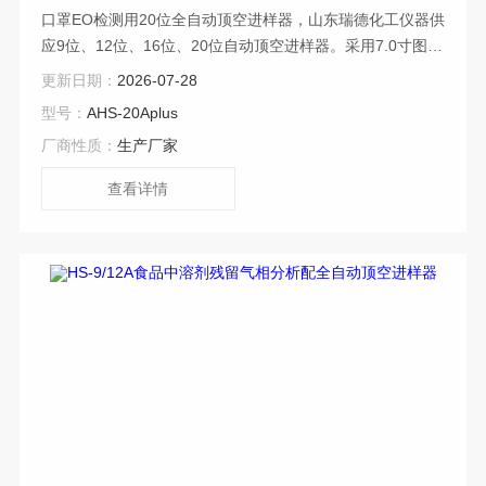
口罩EO检测用20位全自动顶空进样器，山东瑞德化工仪器供
应9位、12位、16位、20位自动顶空进样器。采用7.0寸图形
点阵液晶显示屏，界面友好，清晰简洁；以进样原理为主的
更新日期：
2026-07-28
动画显示与设置，无需花太多精力即可上手，方便使用者快
型号：
AHS-20Aplus
速操作。
厂商性质：
生产厂家
查看详情