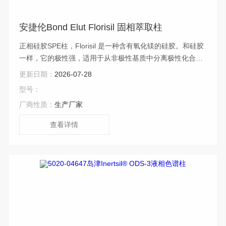
安捷伦Bond Elut Florisil 固相萃取柱
正相硅胶SPE柱，Florisil 是一种含有氧化镁的硅胶。和硅胶
一样，它的极性强，适用于从非极性基质中分离极性化合
物。该吸附剂填料粒径较大，允许大体积样品快速流过，因
更新日期：
2026-07-28
此当样品基质黏度非常大时，可以作为硅胶吸附剂的理想替
型号：
代品。 山东瑞德化工仪器经销安捷伦Bond Elut Florisil 固相
厂商性质：
生产厂家
萃取柱
查看详情