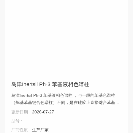
岛津Inertsil Ph-3 苯基液相色谱柱
岛津Inertsil Ph-3 苯基液相色谱柱 ，与一般的苯基色谱柱
（烷基苯基键合色谱柱）不同，是在硅胶上直接键合苯基的
色谱柱，为此，较一般的苯基色谱柱，具有识别芳香族化合
更新日期：
2026-07-27
物电子状态差异能力更强的色谱柱。 Inertsil Ph-3常用于芳
型号：
香族化合物的分离。同时利用识别电子状态能力强的特性，
厂商性质：
生产厂家
可以成功分离部分ODS柱难以分离的化合物，并且可以有效