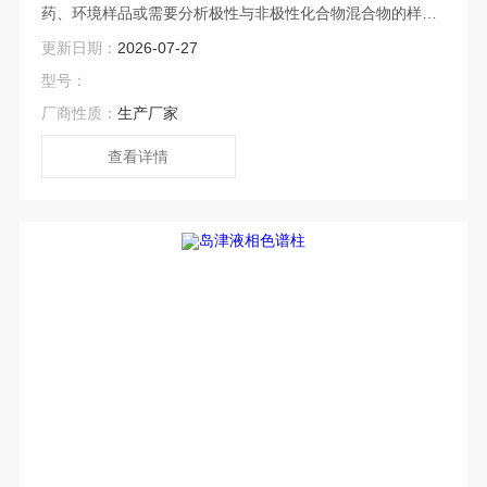
药、环境样品或需要分析极性与非极性化合物混合物的样品
的理想之选。HC-C18（2） 和 TC-C18（2） 是其他高碳载
更新日期：
2026-07-27
量色谱柱理想的经济替代品。Agilent安捷伦TC-C18（2）液
型号：
相色谱柱 是配岛津、安捷伦国内外液相色谱仪ZUI 佳选择
厂商性质：
生产厂家
查看详情