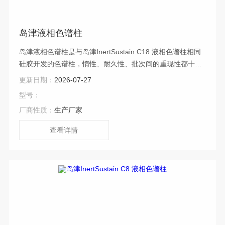
岛津液相色谱柱
岛津液相色谱柱是与岛津InertSustain C18 液相色谱柱相同
硅胶开发的色谱柱，惰性、耐久性、批次间的重现性都十分
优秀。由于惰性高，分析时，强酸强碱性化合物都不会吸
更新日期：
2026-07-27
附。
型号：
厂商性质：
生产厂家
查看详情