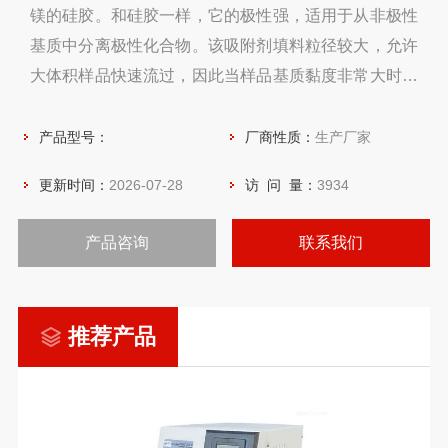
镁的硅胶。和硅胶一样，它的极性强，适用于从非极性
基质中分离极性化合物。该吸附剂填料粒径较大，允许
大体积样品快速流过，因此当样品基质黏度非常大时，
可以作为硅胶吸附剂的理想替代品。 山东瑞德化工仪器
经销安捷伦Bond Elut Florisil 固相萃取柱
产品型号：
厂商性质：
生产厂家
更新时间：
2026-07-28
访 问 量：
3934
产品咨询
联系我们
推荐产品