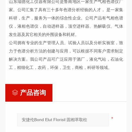
山东瑞德化工仪器有限公司
是鲁南地区一家生产气相色谱仪厂
家。公司
汇集了具有三十多年
色谱分析经验
的人才
，
是一家集
科研，生产，
服务为
一体的综合性企业
。公司
产品有气相色谱
仪，液相色谱仪，自动进样器，
顶空进样器、
热解吸仪
、气体
发生器
及其它相关的外围设备
和耗材
。
公司拥有
专业
的生产管理人员、试验人员以及分析实验室，致
力于色谱分析方法的创建
与
应用，可以根据不同客户
需求
制定
解决方案。
我公司
产品
可
广泛应用于酒厂，液化气站，石油化
工，精细化工，农药，环保，卫生，商检，科研等领域。
产品咨询