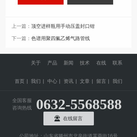
上一篇：
顶空进样瓶用手动压盖封口钳
下一篇：
色谱用聚四氟乙烯气路管线
关于
产品
新闻
技术
在线
联系
首页
|
我们
|
中心
|
资讯
|
文章
|
留言
|
我们
0632-5568588
全国客服
咨询热线
在线留言
公司地址：山东省滕州市北辛街道芙蓉街16号