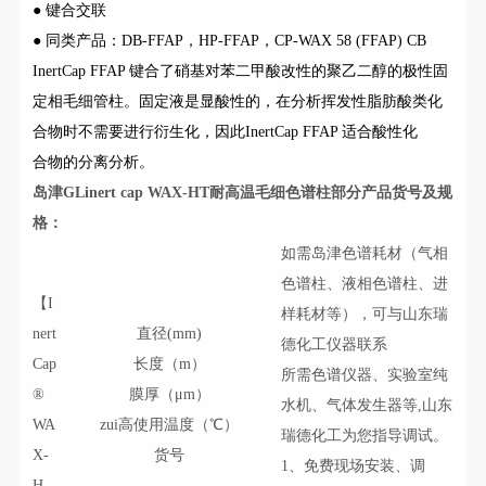
● 键合交联
● 同类产品：DB-FFAP，HP-FFAP，CP-WAX 58 (FFAP) CB
InertCap FFAP 键合了硝基对苯二甲酸改性的聚乙二醇的极性固
定相毛细管柱。固定液是显酸性的，在分析挥发性脂肪酸类化
合物时不需要进行衍生化，因此InertCap FFAP 适合酸性化
合物的分离分析。
岛津GLinert cap WAX-HT耐高温毛细色谱柱
部分产品货号及规
格：
如需岛津色谱耗材（气相
色谱柱、液相色谱柱、进
【I
样耗材等），可与山东瑞
nert
直径(mm)
德化工仪器联系
Cap
长度（m）
所需色谱仪器、实验室纯
®
膜厚（μm）
水机、气体发生器等,山东
WA
zui高使用温度（℃）
瑞德化工为您指导调试。
X-
货号
1、免费现场安装、调
H