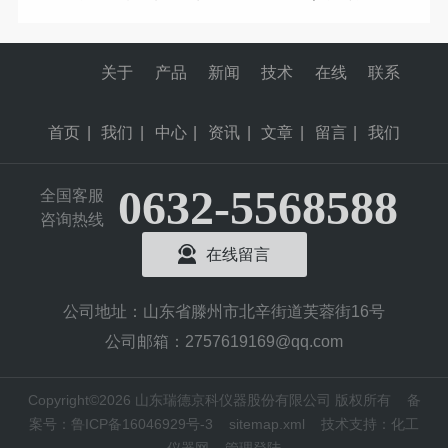
关于
产品
新闻
技术
在线
联系
首页
|
我们
|
中心
|
资讯
|
文章
|
留言
|
我们
0632-5568588
全国客服
咨询热线
在线留言
公司地址：山东省滕州市北辛街道芙蓉街16号
公司邮箱：2757619169@qq.com
Copyright©2026 山东瑞德京科仪器股份有限公司 版权所有
备
案号：鲁ICP备16046929号-3
sitemap.xml
技术支持：
化工
仪器网
管理登陆