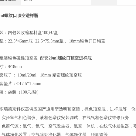
0ml螺纹口顶空进样瓶
装：内包装收缩塑料盒100只/盒
征：22.5*46mm瓶 22.5*75.5mm瓶， 18mm银色开口铝盖
组装银色磁性顶空盖 配套
20ml螺纹口顶空进样瓶
寸：Φ18mm
套瓶子： 10ml/20ml 18mm 精密螺纹顶空瓶
套垫片：Φ17.5*1.5mm
装：袋装（100只/袋）
东瑞德京科仪器供应国产通用型透明顶空瓶，棕色顶空瓶，进样瓶等，价
、实验室气相色谱仪、液相色谱仪安装调试、在线气相色谱仪维修服务
、色谱气源：氢气、氮气、空气发生器、氢空一体机，在线气体发生器，
、气体净化装置：空气除烃净化器、气体净化器、脱氧管等