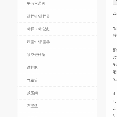
平面六通阀
2
进样针/进样器
包
标样（标准液）
特
压盖钳/启盖器
预
顶空进样瓶
尺
配
进样瓶
配
包
气路管
减压阀
山
1
石墨垫
2
3