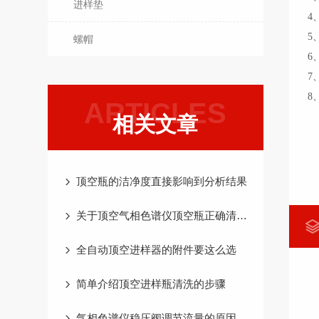
进样垫
4
5
螺帽
6
7
8
ARTICLES
相关文章
顶空瓶的洁净度直接影响到分析结果
关于顶空气相色谱仪顶空瓶正确清洗方式方法
全自动顶空进样器的附件要这么选
简单介绍顶空进样瓶清洗的步骤
气相色谱仪稳压阀调节流量的原因