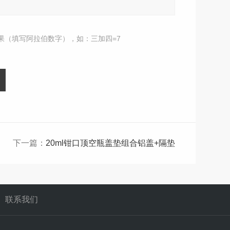
果（填写阿拉伯数字），如：三加四=7
下一篇：
20ml钳口顶空瓶盖垫组合铝盖+隔垫
联系我们