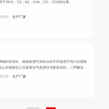
于对H2，O2，N2，CH4，CO，CO2的分离。
商性质：
生产厂家
锈钢的填充柱，根据检测气体组分的不同选用不同口径规格
是山东瑞德化工仪器液化气色谱仪专配填充柱；二甲醚含量
仪检测出来。
商性质：
生产厂家