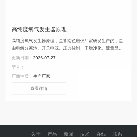
高纯度氧气发生器原理
高纯度氧气发生器原理，是鲁南色谱仪厂家研发生产的，是
由电解分离池、开关电源、压力控制、干燥净化、流量显示
等系统组成。本仪器的“心脏”电解分离池为桶式结构。储
更新日期：
2026-07-27
液、制氢、排氧可同时进行
型号：
厂商性质：
生产厂家
查看详情
关于
产品
新闻
技术
在线
联系