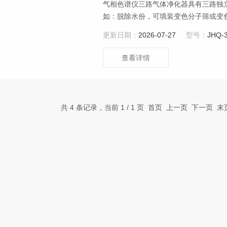
气相色谱仪三路气体净化器具有三路独
如：脱除水份，可填装变色分子筛或变色
填装烧碱石棉等。根据不同的要求，还
更新日期：
2026-07-27
型号：
JHQ-
查看详情
共 4 条记录，当前 1 / 1 页 首页 上一页 下一页 