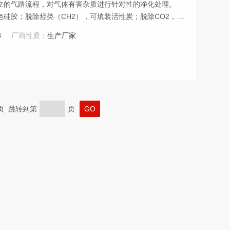
立的气路流程，对气体有害杂质进行针对性的净化处理。
硅胶；脱除烃类（CH2），可填装活性炭；脱除CO2，可
可以将三路串接使用，达到三级深度净化的要求。
3
厂商性质：
生产厂家
末页 跳转到第
页