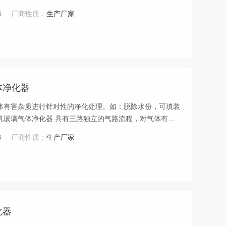
分析、半导体材料、光纤材料等实验室工艺流程中。
3
厂商性质：
生产厂家
体净化器
体有害杂质进行针对性的净化处理。如：脱除水份，可填装
机玻璃气体净化器 具有三路独立的气路流程，对气体有害
的要求，还可以将三路串接使用，达到三级深度净化的要
3
厂商性质：
生产厂家
化器